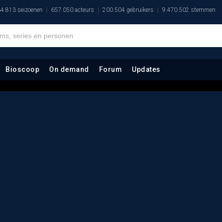
4.813 seizoenen
657.050 acteurs
200.504 gebruikers
9.470.502 stemmen
Bioscoop
On demand
Forum
Updates