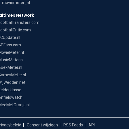
moviemeter_nl
altimes Network
FootballTransfers.com
FootballCritic.com
FCUpdate.nl
GPFans.com
MovieMeter.nl
MusicMeter.nl
BoekMeter.nl
GamesMeter.nl
WijWedden.net
Kelderklasse
Anfieldwatch
MeeMetOranje.nl
ivacybeleid
Consent wijzigen
RSS Feeds
API