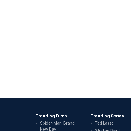
Trending Films
Trending Series
Spider-Man: Brand
Ted Lasso
New Day
Sterling Point