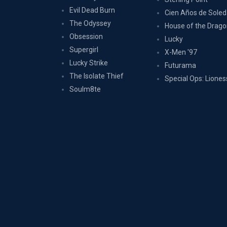
Evil Dead Burn
Cien Años de Sole
The Odyssey
House of the Drag
Obsession
Lucky
Supergirl
X-Men '97
Lucky Strike
Futurama
The Isolate Thief
Special Ops: Liones
Soulm8te