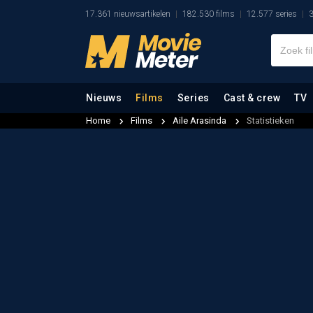
17.361 nieuwsartikelen
182.530 films
12.577 series
3
Nieuws
Films
Series
Cast & crew
TV
Home
Films
Aile Arasinda
Statistieken