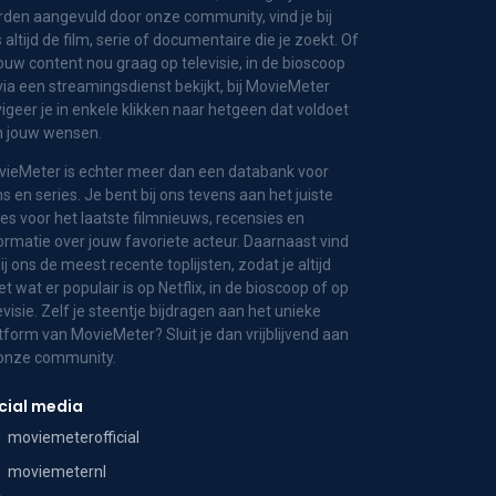
den aangevuld door onze community, vind je bij
 altijd de film, serie of documentaire die je zoekt. Of
jouw content nou graag op televisie, in de bioscoop
via een streamingsdienst bekijkt, bij MovieMeter
igeer je in enkele klikken naar hetgeen dat voldoet
n jouw wensen.
ieMeter is echter meer dan een databank voor
ms en series. Je bent bij ons tevens aan het juiste
es voor het laatste filmnieuws, recensies en
ormatie over jouw favoriete acteur. Daarnaast vind
bij ons de meest recente toplijsten, zodat je altijd
t wat er populair is op Netflix, in de bioscoop of op
evisie. Zelf je steentje bijdragen aan het unieke
tform van MovieMeter? Sluit je dan vrijblijvend aan
 onze community.
cial media
moviemeterofficial
moviemeternl