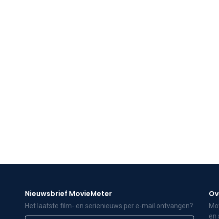
Nieuwsbrief MovieMeter
Ov
Het laatste film- en serienieuws per e-mail ontvangen?
Mov
en 