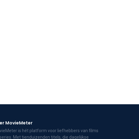
er MovieMeter
ieMeter is hét platform voor liefhebbers van films
series. Met tienduizenden titels, die dagelijkse