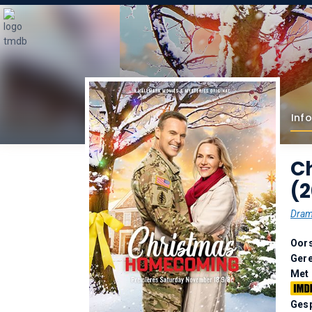
Info
C
(2
Dra
Oor
Gere
Met
Gesp