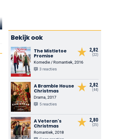
Daryl
Daniel Bacon
Shuttleworth
Dr. Baxter
General Frank Cesaro
Bekijk ook
2,82
The Mistletoe
(22)
Promise
Komedie / Romantiek, 2016
3 reacties
2,82
A Bramble House
(44)
Christmas
Drama, 2017
5 reacties
2,80
A Veteran's
(25)
Christmas
Romantiek, 2018