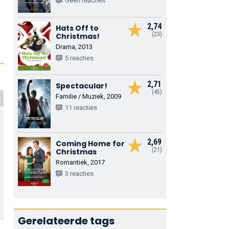
Geen reacties
2,74
Hats Off to
(23)
Christmas!
Drama, 2013
5 reacties
2,71
Spectacular!
(45)
Familie / Muziek, 2009
11 reacties
2,69
Coming Home for
(21)
Christmas
Romantiek, 2017
3 reacties
Gerelateerde tags