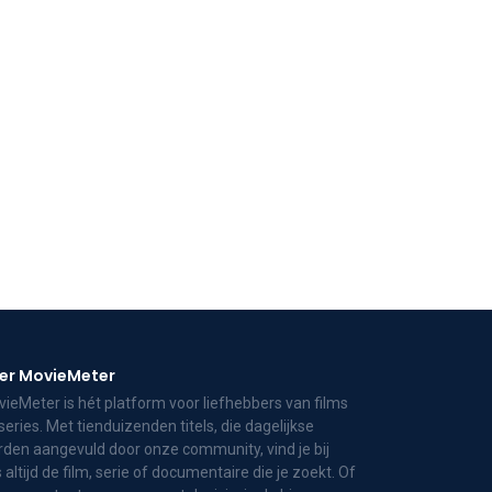
er MovieMeter
ieMeter is hét platform voor liefhebbers van films
series. Met tienduizenden titels, die dagelijkse
den aangevuld door onze community, vind je bij
 altijd de film, serie of documentaire die je zoekt. Of