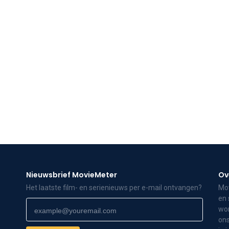
Nieuwsbrief MovieMeter
Ov
Het laatste film- en serienieuws per e-mail ontvangen?
Mov
en 
wor
ons