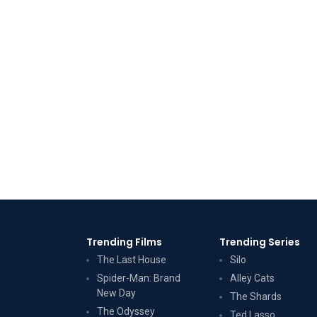
Trending Films
Trending Series
The Last House
Silo
Spider-Man: Brand
Alley Cats
New Day
The Shards
The Odyssey
Ted Lasso