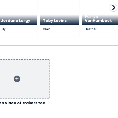
Farryn
Jordana Largy
Toby Levins
VanHumbeck
Lily
Craig
Heather
n video of trailers toe