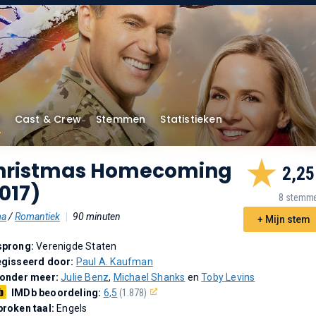
Cast & Crew
Stemmen
Statistieken
hristmas Homecoming
2,25
017)
8 stemm
ma
/
Romantiek
|
90 minuten
+ Mijn stem
sprong:
Verenigde Staten
gisseerd door:
Paul A. Kaufman
 onder meer:
Julie Benz
,
Michael Shanks
en
Toby Levins
IMDb beoordeling:
6,5
(1.878)
roken taal:
Engels