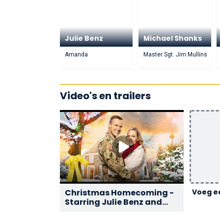
Julie Benz
Michael Shanks
Amanda
Master Sgt. Jim Mullins
Video's en trailers
Christmas Homecoming -
Voeg ee
Starring Julie Benz and
Michael Shanks