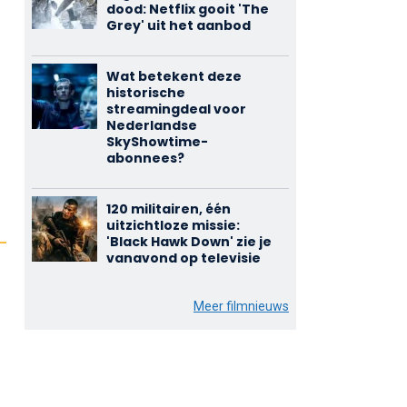
dood: Netflix gooit 'The
Grey' uit het aanbod
Wat betekent deze
historische
streamingdeal voor
Nederlandse
SkyShowtime-
abonnees?
120 militairen, één
uitzichtloze missie:
'Black Hawk Down' zie je
vanavond op televisie
Meer filmnieuws