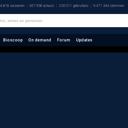
4.818 seizoenen
657.938 acteurs
200.511 gebruikers
9.471.344 stemmen
Bioscoop
On demand
Forum
Updates