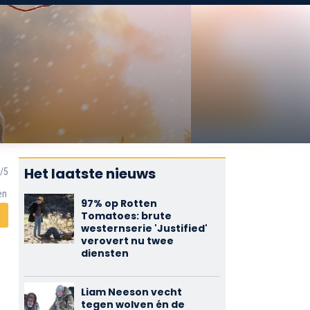
Het laatste nieuws
en
97% op Rotten
Tomatoes: brute
westernserie 'Justified'
verovert nu twee
diensten
Liam Neeson vecht
tegen wolven én de