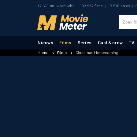
17.371 nieuwsartikelen
182.567 films
12.578 series
3
Nieuws
Films
Series
Cast & crew
TV
Home
Films
Christmas Homecoming