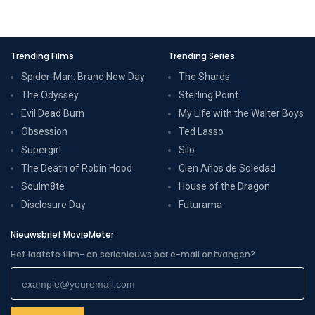
Trending Films
Trending Series
Spider-Man: Brand New Day
The Shards
The Odyssey
Sterling Point
Evil Dead Burn
My Life with the Walter Boys
Obsession
Ted Lasso
Supergirl
Silo
The Death of Robin Hood
Cien Años de Soledad
Soulm8te
House of the Dragon
Disclosure Day
Futurama
Nieuwsbrief MovieMeter
Het laatste film- en serienieuws per e-mail ontvangen?