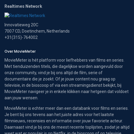
Realtimes Network
Innovatieweg 20C
7007 CD, Doetinchem, Netherlands
+31(315)-764002
Over MovieMeter
MovieMeter is hét platform voor liefhebbers van films en series.
Met tienduizenden titels, die dagelijkse worden aangevuld door
onze community, vind je bij ons altijd de film, serie of
documentaire die je zoekt. Of je jouw content nou graag op
televisie, in de bioscoop of via een streamingsdienst bekijkt, bij
MovieMeter navigeer je in enkele klikken naar hetgeen dat voldoet
aan jouw wensen.
MovieMeter is echter meer dan een databank voor films en series.
Je bent bij ons tevens aan het juiste adres voor het laatste
filmnieuws, recensies en informatie over jouw favoriete acteur.
Daarnaast vind je bij ons de meest recente toplijsten, zodat je altijd
weet wat er populair is op Netflix, in de bioscoop of op televisie.