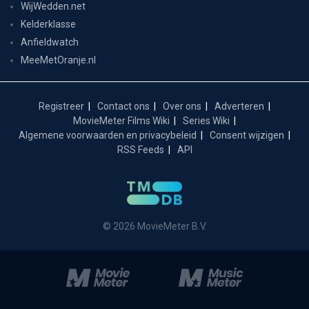
WijWedden.net
Kelderklasse
Anfieldwatch
MeeMetOranje.nl
Registreer
Contact ons
Over ons
Adverteren
MovieMeter Films Wiki
Series Wiki
Algemene voorwaarden en privacybeleid
Consent wijzigen
RSS Feeds
API
© 2026 MovieMeter B.V.