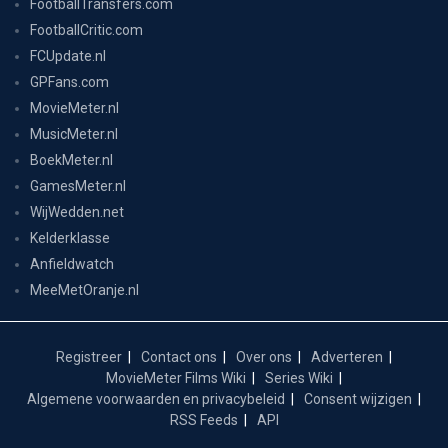
FootballTransfers.com
FootballCritic.com
FCUpdate.nl
GPFans.com
MovieMeter.nl
MusicMeter.nl
BoekMeter.nl
GamesMeter.nl
WijWedden.net
Kelderklasse
Anfieldwatch
MeeMetOranje.nl
Registreer
Contact ons
Over ons
Adverteren
MovieMeter Films Wiki
Series Wiki
Algemene voorwaarden en privacybeleid
Consent wijzigen
RSS Feeds
API