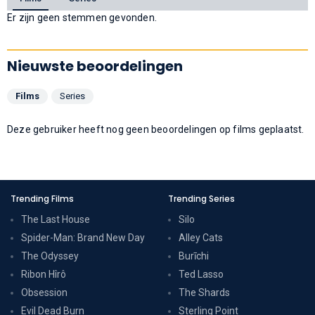
Er zijn geen stemmen gevonden.
Nieuwste beoordelingen
Films
Series
Deze gebruiker heeft nog geen beoordelingen op films geplaatst.
Trending Films
Trending Series
The Last House
Silo
Spider-Man: Brand New Day
Alley Cats
The Odyssey
Burīchi
Ribon Hîrô
Ted Lasso
Obsession
The Shards
Evil Dead Burn
Sterling Point