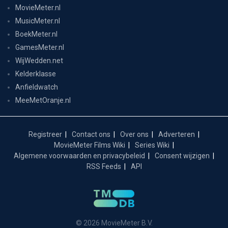
MovieMeter.nl
MusicMeter.nl
BoekMeter.nl
GamesMeter.nl
WijWedden.net
Kelderklasse
Anfieldwatch
MeeMetOranje.nl
Registreer
Contact ons
Over ons
Adverteren
MovieMeter Films Wiki
Series Wiki
Algemene voorwaarden en privacybeleid
Consent wijzigen
RSS Feeds
API
© 2026 MovieMeter B.V.