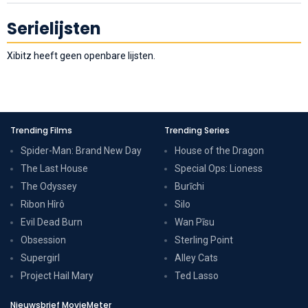
Serielijsten
Xibitz heeft geen openbare lijsten.
Trending Films
Trending Series
Spider-Man: Brand New Day
House of the Dragon
The Last House
Special Ops: Lioness
The Odyssey
Burīchi
Ribon Hîrô
Silo
Evil Dead Burn
Wan Pīsu
Obsession
Sterling Point
Supergirl
Alley Cats
Project Hail Mary
Ted Lasso
Nieuwsbrief MovieMeter