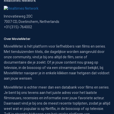
Realtimes Network
Innovatieweg 20C
7007 CD, Doetinchem, Netherlands
+31(315)-764002
Over MovieMeter
MovieMeter is hét platform voor liefhebbers van films en series.
Met tienduizenden titels, die dagelijkse worden aangevuld door
onze community, vind je bij ons altijd de film, serie of
documentaire die je zoekt. Of je jouw content nou graag op
televisie, in de bioscoop of via een streamingsdienst bekijkt, bij
MovieMeter navigeer je in enkele klikken naar hetgeen dat voldoet
aan jouw wensen.
MovieMeter is echter meer dan een databank voor films en series.
Je bent bij ons tevens aan het juiste adres voor het laatste
filmnieuws, recensies en informatie over jouw favoriete acteur.
Daarnaast vind je bij ons de meest recente toplijsten, zodat je altijd
weet wat er populair is op Netflix, in de bioscoop of op televisie.
Zelf je steentje bijdragen aan het unieke platform van