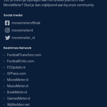
MovieMeter? Sluit je dan vrijblijvend aan bij onze community.
Social media
moviemeterofficial
moviemeternl
moviemeter_nl
Realtimes Network
FootballTransfers.com
FootballCritic.com
FCUpdate.nl
GPFans.com
MovieMeter.nl
MusicMeter.nl
BoekMeter.nl
GamesMeter.nl
WijWedden.net