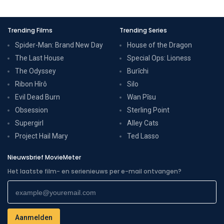
Trending Films
Trending Series
Spider-Man: Brand New Day
House of the Dragon
The Last House
Special Ops: Lioness
The Odyssey
Burīchi
Ribon Hîrô
Silo
Evil Dead Burn
Wan Pīsu
Obsession
Sterling Point
Supergirl
Alley Cats
Project Hail Mary
Ted Lasso
Nieuwsbrief MovieMeter
Het laatste film- en serienieuws per e-mail ontvangen?