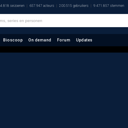
4.818 seizoenen
657.947 acteurs
200.515 gebruikers
9.471.857 stemmen
Bioscoop
On demand
Forum
Updates