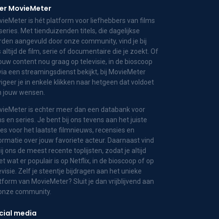
er MovieMeter
ieMeter is hét platform voor liefhebbers van films
series. Met tienduizenden titels, die dagelijkse
den aangevuld door onze community, vind je bij
 altijd de film, serie of documentaire die je zoekt. Of
jouw content nou graag op televisie, in de bioscoop
via een streamingsdienst bekijkt, bij MovieMeter
igeer je in enkele klikken naar hetgeen dat voldoet
n jouw wensen.
ieMeter is echter meer dan een databank voor
ms en series. Je bent bij ons tevens aan het juiste
es voor het laatste filmnieuws, recensies en
ormatie over jouw favoriete acteur. Daarnaast vind
bij ons de meest recente toplijsten, zodat je altijd
t wat er populair is op Netflix, in de bioscoop of op
evisie. Zelf je steentje bijdragen aan het unieke
tform van MovieMeter? Sluit je dan vrijblijvend aan
 onze community.
cial media