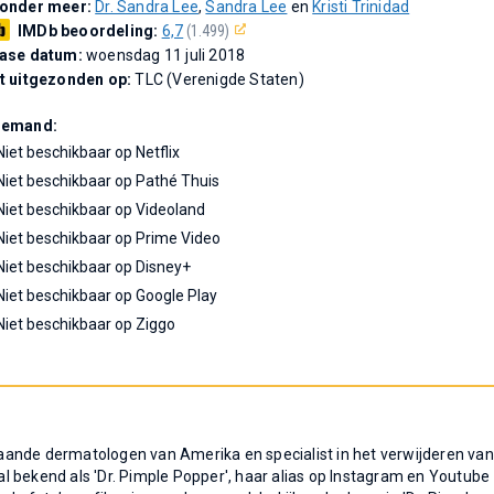
 onder meer:
Dr. Sandra Lee
,
Sandra Lee
en
Kristi Trinidad
IMDb beoordeling:
6,7
(1.499)
ease datum:
woensdag 11 juli 2018
t uitgezonden op:
TLC (Verenigde Staten)
Demand:
Niet beschikbaar op Netflix
Niet beschikbaar op Pathé Thuis
Niet beschikbaar op Videoland
Niet beschikbaar op Prime Video
Niet beschikbaar op Disney+
Niet beschikbaar op Google Play
Niet beschikbaar op Ziggo
ande dermatologen van Amerika en specialist in het verwijderen van
ral bekend als 'Dr. Pimple Popper', haar alias op Instagram en Youtube