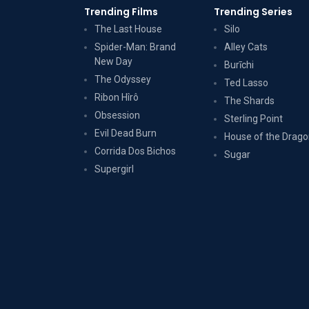
Trending Films
Trending Series
The Last House
Silo
Spider-Man: Brand
Alley Cats
New Day
Burīchi
The Odyssey
Ted Lasso
Ribon Hîrô
The Shards
Obsession
Sterling Point
Evil Dead Burn
House of the Drag
Corrida Dos Bichos
Sugar
Supergirl