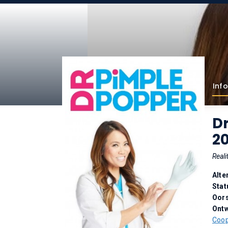
Info
Dr
2
Reali
Alte
Stat
Oor
Ontw
Coo