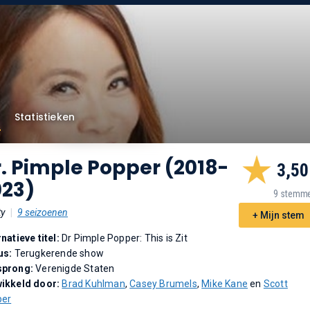
Statistieken
. Pimple Popper (2018-
3,50
023)
9 stemm
ty
|
9 seizoenen
+ Mijn stem
rnatieve titel:
Dr Pimple Popper: This is Zit
us:
Terugkerende show
sprong:
Verenigde Staten
ikkeld door:
Brad Kuhlman
,
Casey Brumels
,
Mike Kane
en
Scott
per