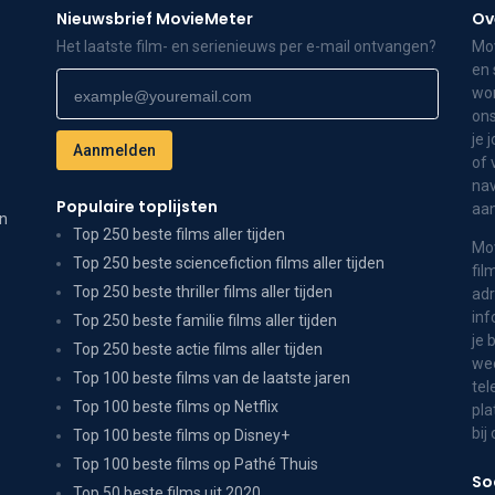
Nieuwsbrief MovieMeter
Ov
Het laatste film- en serienieuws per e-mail ontvangen?
Mov
en 
wor
ons
je 
of 
nav
Populaire toplijsten
aa
on
Top 250 beste films aller tijden
Mov
Top 250 beste sciencefiction films aller tijden
fil
Top 250 beste thriller films aller tijden
adr
inf
Top 250 beste familie films aller tijden
je 
Top 250 beste actie films aller tijden
wee
Top 100 beste films van de laatste jaren
tel
Top 100 beste films op Netflix
pla
bij
Top 100 beste films op Disney+
Top 100 beste films op Pathé Thuis
So
Top 50 beste films uit 2020