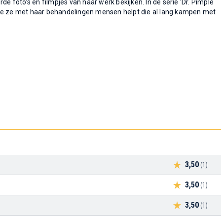
de foto’s en filmpjes van haar werk bekijken. In de serie 'Dr. Pimple
hoe ze met haar behandelingen mensen helpt die al lang kampen met
3,50
(1)
3,50
(1)
3,50
(1)