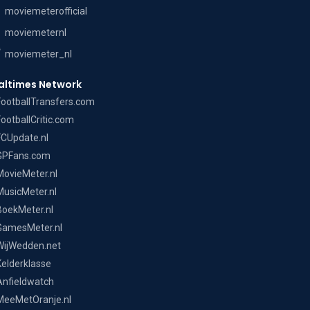
moviemeterofficial
moviemeternl
moviemeter_nl
altimes Network
FootballTransfers.com
FootballCritic.com
FCUpdate.nl
GPFans.com
MovieMeter.nl
MusicMeter.nl
BoekMeter.nl
GamesMeter.nl
WijWedden.net
Kelderklasse
Anfieldwatch
MeeMetOranje.nl