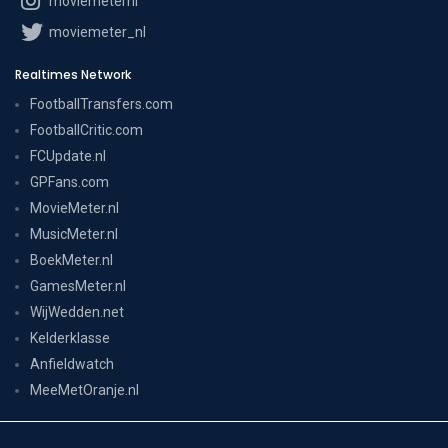
moviemeternl
moviemeter_nl
Realtimes Network
FootballTransfers.com
FootballCritic.com
FCUpdate.nl
GPFans.com
MovieMeter.nl
MusicMeter.nl
BoekMeter.nl
GamesMeter.nl
WijWedden.net
Kelderklasse
Anfieldwatch
MeeMetOranje.nl