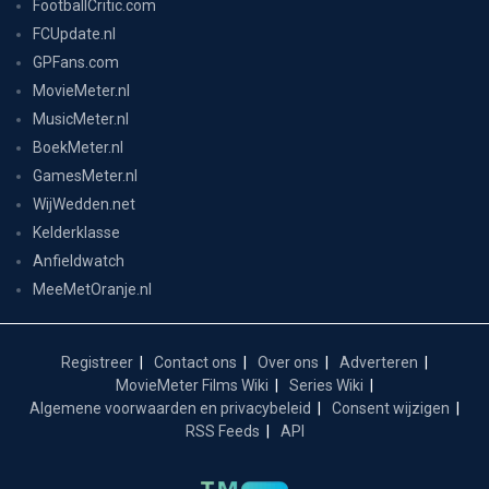
FootballCritic.com
FCUpdate.nl
GPFans.com
MovieMeter.nl
MusicMeter.nl
BoekMeter.nl
GamesMeter.nl
WijWedden.net
Kelderklasse
Anfieldwatch
MeeMetOranje.nl
Registreer
Contact ons
Over ons
Adverteren
MovieMeter Films Wiki
Series Wiki
Algemene voorwaarden en privacybeleid
Consent wijzigen
RSS Feeds
API