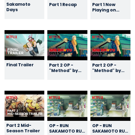
Sakamoto
Part 1 Recap
Part 1 Now
Days
Playing on
Netflix
Final Trailer
Part 2 OP -
Part 2 OP -
"Method" by
"Method" by
Kroi [Subtitled]
Kroi [Subtitled]
Part 2 Mid-
OP - RUN
OP - RUN
Season Trailer
SAKAMOTO RUN
SAKAMOTO RUN