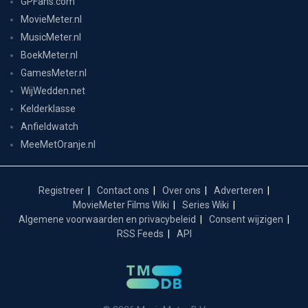
GPFans.com
MovieMeter.nl
MusicMeter.nl
BoekMeter.nl
GamesMeter.nl
WijWedden.net
Kelderklasse
Anfieldwatch
MeeMetOranje.nl
Registreer
Contact ons
Over ons
Adverteren
MovieMeter Films Wiki
Series Wiki
Algemene voorwaarden en privacybeleid
Consent wijzigen
RSS Feeds
API