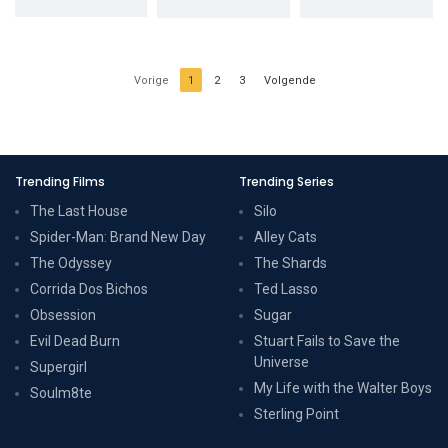
by Vaundy
by Vaundy
[Subtitled]
[Subtitled]
Vorige
1
2
3
Volgende
Trending Films
Trending Series
The Last House
Silo
Spider-Man: Brand New Day
Alley Cats
The Odyssey
The Shards
Corrida Dos Bichos
Ted Lasso
Obsession
Sugar
Evil Dead Burn
Stuart Fails to Save the
Universe
Supergirl
My Life with the Walter Boys
Soulm8te
Sterling Point