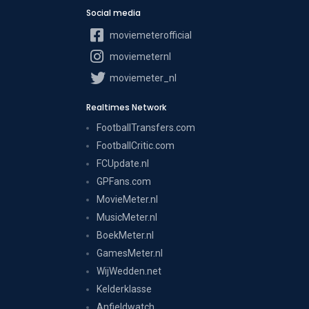
Social media
moviemeterofficial
moviemeternl
moviemeter_nl
Realtimes Network
FootballTransfers.com
FootballCritic.com
FCUpdate.nl
GPFans.com
MovieMeter.nl
MusicMeter.nl
BoekMeter.nl
GamesMeter.nl
WijWedden.net
Kelderklasse
Anfieldwatch