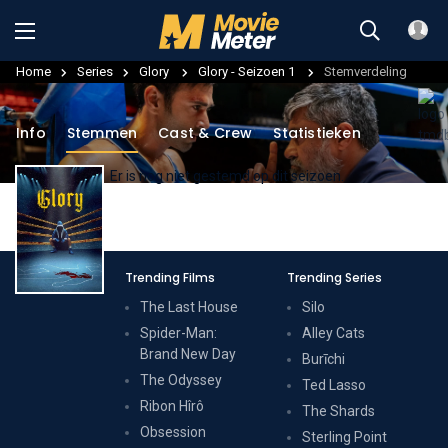
Home
Series
Glory
Glory - Seizoen 1
Stemverdeling
Info
Stemmen
Cast & Crew
Statistieken
Er is nog niet gestemd op dit seizoen.
Trending Films
Trending Series
The Last House
Silo
Spider-Man:
Alley Cats
Brand New Day
Burīchi
The Odyssey
Ted Lasso
Ribon Hîrô
The Shards
Obsession
Sterling Point