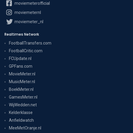
moviemeterofficial
moviemeternl
moviemeter_nl
Realtimes Network
FootballTransfers.com
FootballCritic.com
FCUpdate.nl
GPFans.com
MovieMeter.nl
MusicMeter.nl
BoekMeter.nl
GamesMeter.nl
WijWedden.net
Kelderklasse
Anfieldwatch
MeeMetOranje.nl