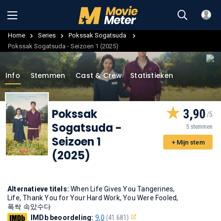
Home
Series
Pokssak Sogatsuda
Pokssak Sogatsuda - Seizoen 1 (2025)
Info
Stemmen
Cast & Crew
Statistieken
Pokssak
3,90
Sogatsuda
-
5 stemmen
Seizoen 1
+ Mijn stem
(2025)
Alternatieve titels:
When Life Gives You Tangerines,
Life, Thank You for Your Hard Work, You Were Fooled,
폭싹 속았수다
IMDb beoordeling:
9,0
(41.681)