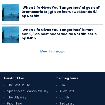
'When Life Gives You Tangerines' al gezien?
Dramaserie krijgt een indrukwekkende 9,1
op Netflix
'When Life Gives You Tangerines' is met
een 9,3 de best beoordeelde Netflix-serie
op IMDb
Meer filmnieuws
Trending Films
Trending Series
The Last House
Silo
Spider-Man: Brand New Day
Alley Cats
The Odyssey
Burīchi
Ribon Hîrô
Ted Lasso