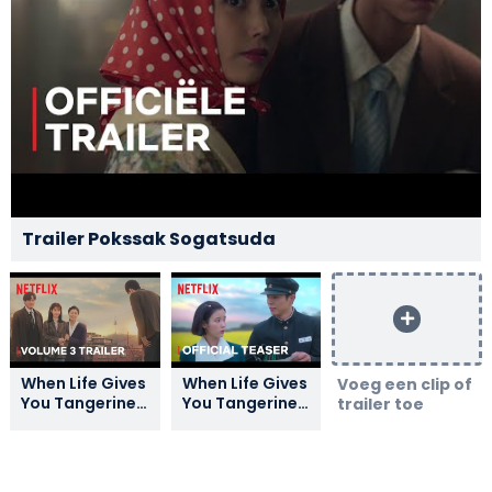
Trailer Pokssak Sogatsuda
When Life Gives
When Life Gives
Voeg een clip of
You Tangerines
You Tangerines
trailer toe
| Volume 3
| Official Teaser
Trailer | Netflix
| Netflix [ENG
SUB]