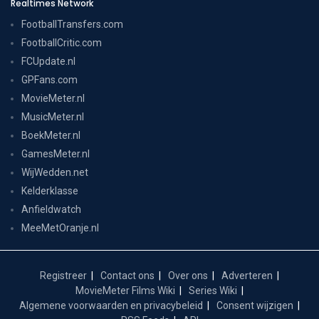
Realtimes Network
FootballTransfers.com
FootballCritic.com
FCUpdate.nl
GPFans.com
MovieMeter.nl
MusicMeter.nl
BoekMeter.nl
GamesMeter.nl
WijWedden.net
Kelderklasse
Anfieldwatch
MeeMetOranje.nl
Registreer
Contact ons
Over ons
Adverteren
MovieMeter Films Wiki
Series Wiki
Algemene voorwaarden en privacybeleid
Consent wijzigen