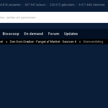
4.818 seizoenen
657.947 acteurs
200.515 gebruikers
9.471.865 stemmen
Bioscoop
On demand
Forum
Updates
ket
Den Som Dræber - Fanget af Mørket - Seizoen 4
Stemverdeling