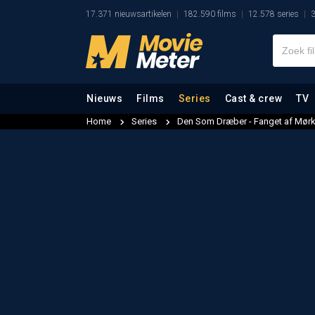
17.371 nieuwsartikelen
182.590 films
12.578 series
3
Nieuws
Films
Series
Cast & crew
TV
Home
Series
Den Som Dræber - Fanget af Mør