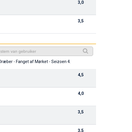
3,0
3,5
Dræber - Fanget af Mørket - Seizoen 4.
4,5
4,0
3,5
3,5