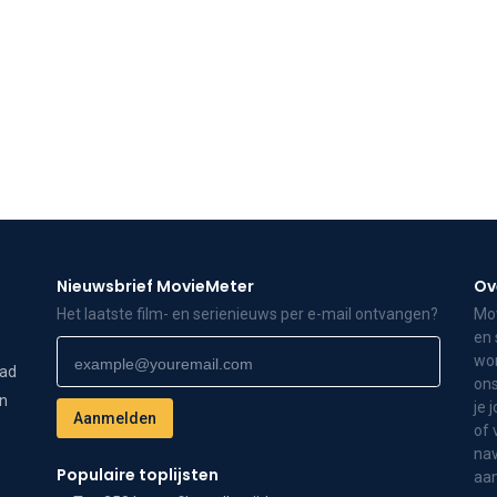
Nieuwsbrief MovieMeter
Ov
Het laatste film- en serienieuws per e-mail ontvangen?
Mov
en 
wor
dad
ons
on
je 
of 
nav
Populaire toplijsten
aa