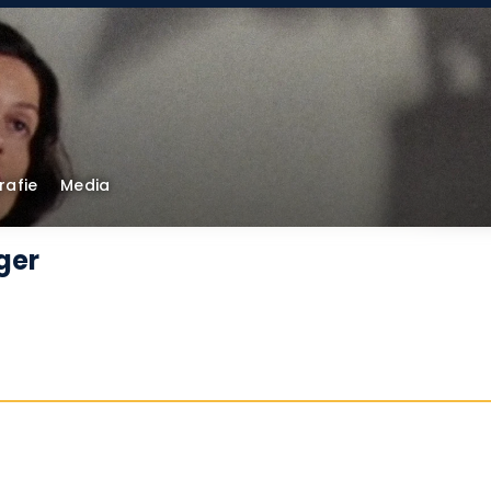
rafie
Media
nger