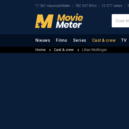
17.341 nieuwsartikelen
182.507 films
12.577 series
3
Nieuws
Films
Series
Cast & crew
TV
Home
Cast & crew
Lilian Mullinger