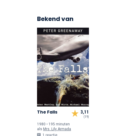
Bekend van
The Falls
3,11
(19)
1980 • 195 min
uten
als
Mrs. Lily Armada
1 reactie