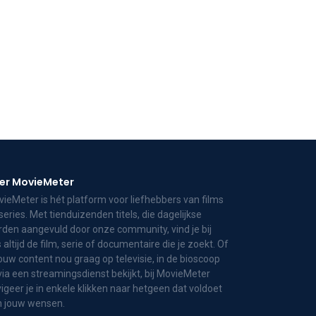
er MovieMeter
ieMeter is hét platform voor liefhebbers van films
series. Met tienduizenden titels, die dagelijkse
den aangevuld door onze community, vind je bij
 altijd de film, serie of documentaire die je zoekt. Of
jouw content nou graag op televisie, in de bioscoop
via een streamingsdienst bekijkt, bij MovieMeter
igeer je in enkele klikken naar hetgeen dat voldoet
n jouw wensen.