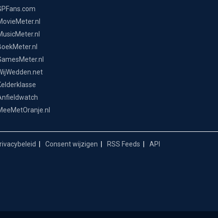
GPFans.com
MovieMeter.nl
MusicMeter.nl
BoekMeter.nl
GamesMeter.nl
WijWedden.net
Kelderklasse
Anfieldwatch
MeeMetOranje.nl
ivacybeleid
Consent wijzigen
RSS Feeds
API