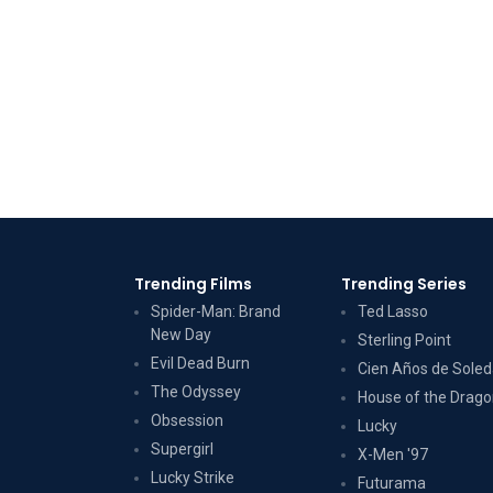
Trending Films
Trending Series
Spider-Man: Brand
Ted Lasso
New Day
Sterling Point
Evil Dead Burn
Cien Años de Sole
The Odyssey
House of the Drag
Obsession
Lucky
Supergirl
X-Men '97
Lucky Strike
Futurama