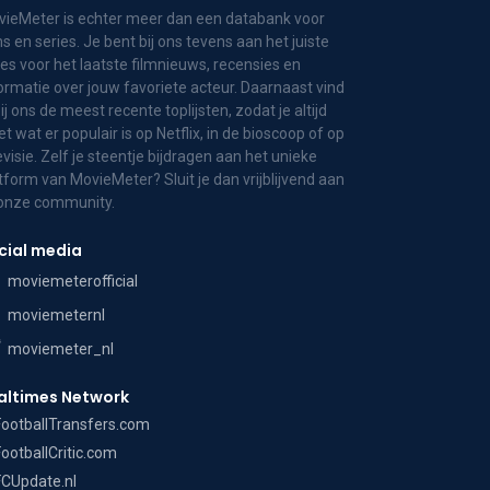
ieMeter is echter meer dan een databank voor
ms en series. Je bent bij ons tevens aan het juiste
es voor het laatste filmnieuws, recensies en
ormatie over jouw favoriete acteur. Daarnaast vind
bij ons de meest recente toplijsten, zodat je altijd
t wat er populair is op Netflix, in de bioscoop of op
evisie. Zelf je steentje bijdragen aan het unieke
tform van MovieMeter? Sluit je dan vrijblijvend aan
 onze community.
cial media
moviemeterofficial
moviemeternl
moviemeter_nl
altimes Network
FootballTransfers.com
FootballCritic.com
FCUpdate.nl