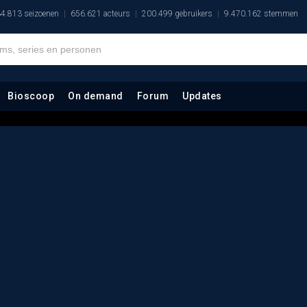
4.813 seizoenen
656.621 acteurs
200.499 gebruikers
9.470.162 stemmen
Bioscoop
On demand
Forum
Updates