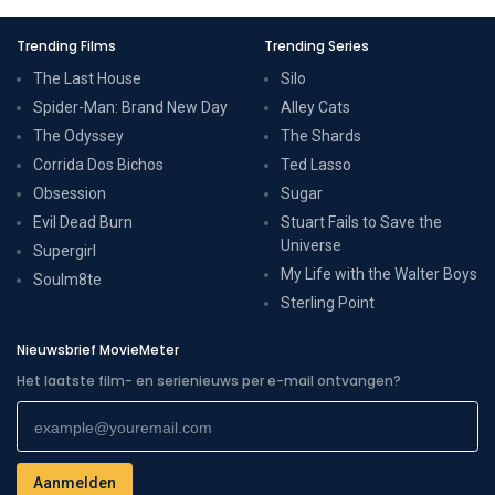
Trending Films
Trending Series
The Last House
Silo
Spider-Man: Brand New Day
Alley Cats
The Odyssey
The Shards
Corrida Dos Bichos
Ted Lasso
Obsession
Sugar
Evil Dead Burn
Stuart Fails to Save the
Universe
Supergirl
My Life with the Walter Boys
Soulm8te
Sterling Point
Nieuwsbrief MovieMeter
Het laatste film- en serienieuws per e-mail ontvangen?