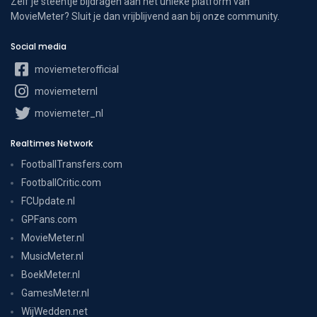
Zelf je steentje bijdragen aan het unieke platform van
MovieMeter? Sluit je dan vrijblijvend aan bij onze community.
Social media
moviemeterofficial
moviemeternl
moviemeter_nl
Realtimes Network
FootballTransfers.com
FootballCritic.com
FCUpdate.nl
GPFans.com
MovieMeter.nl
MusicMeter.nl
BoekMeter.nl
GamesMeter.nl
WijWedden.net