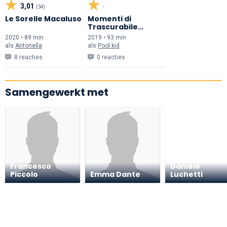
3,01
(34)
-
Le Sorelle Macaluso
Momenti di
Trascurabile
Felicità
2020 • 89 min
2019 • 93 min
als
Antonella
als
Pool kid
8 reacties
0 reacties
Samengewerkt met
Francesco
Daniele
Piccolo
Emma Dante
Luchetti