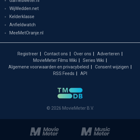
GamesMeter.nl
WijWedden.net
Kelderklasse
Anfieldwatch
MeeMetOranje.nl
Registreer
Contact ons
Over ons
Adverteren
MovieMeter Films Wiki
Series Wiki
Algemene voorwaarden en privacybeleid
Consent wijzigen
RSS Feeds
API
© 2026 MovieMeter B.V.