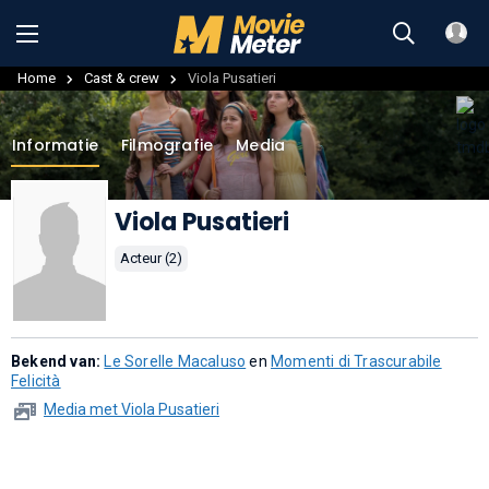
Home
Cast & crew
Viola Pusatieri
Informatie
Filmografie
Media
Viola Pusatieri
Acteur (2)
Bekend van:
Le Sorelle Macaluso
en
Momenti di Trascurabile
Felicità
Media met Viola Pusatieri