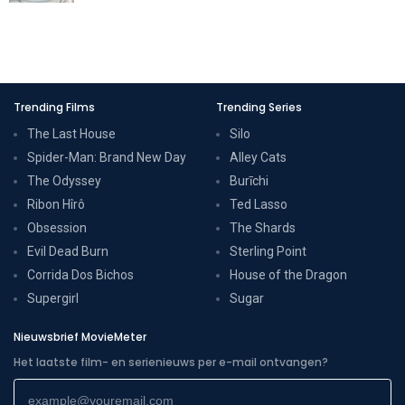
Trending Films
Trending Series
The Last House
Silo
Spider-Man: Brand New Day
Alley Cats
The Odyssey
Burīchi
Ribon Hîrô
Ted Lasso
Obsession
The Shards
Evil Dead Burn
Sterling Point
Corrida Dos Bichos
House of the Dragon
Supergirl
Sugar
Nieuwsbrief MovieMeter
Het laatste film- en serienieuws per e-mail ontvangen?