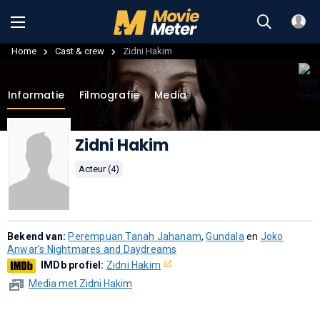
Home
Cast & crew
Zidni Hakim
Informatie
Filmografie
Media
Zidni Hakim
Acteur (4)
Bekend van:
Perempuan Tanah Jahanam
,
Gundala
en
Joko
Anwar's Nightmares and Daydreams
IMDb profiel:
Zidni Hakim
Media met Zidni Hakim