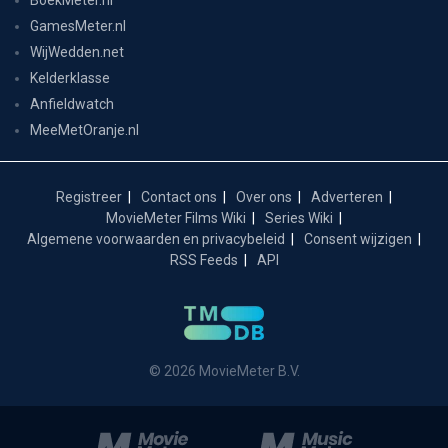
GamesMeter.nl
WijWedden.net
Kelderklasse
Anfieldwatch
MeeMetOranje.nl
Registreer
Contact ons
Over ons
Adverteren
MovieMeter Films Wiki
Series Wiki
Algemene voorwaarden en privacybeleid
Consent wijzigen
RSS Feeds
API
© 2026 MovieMeter B.V.