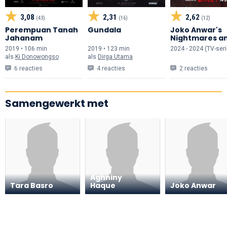
3,08
2,31
2,62
(43)
(16)
(12)
Perempuan Tanah
Gundala
Joko Anwar's
Jahanam
Nightmares a
Daydreams
2019 • 106 min
2019 • 123 min
2024 - 2024 (TV-seri
als
Ki Donowongso
als
Dirga Utama
6 reacties
4 reacties
2 reacties
Samengewerkt met
Aghniny
Tara Basro
Haque
Joko Anwar