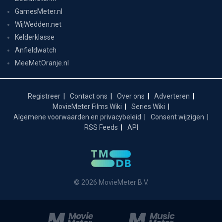
GamesMeter.nl
WijWedden.net
Kelderklasse
Anfieldwatch
MeeMetOranje.nl
Registreer
Contact ons
Over ons
Adverteren
MovieMeter Films Wiki
Series Wiki
Algemene voorwaarden en privacybeleid
Consent wijzigen
RSS Feeds
API
© 2026 MovieMeter B.V.