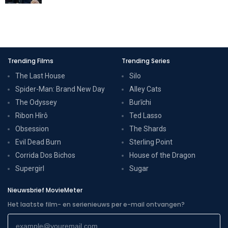
Trending Films
Trending Series
The Last House
Silo
Spider-Man: Brand New Day
Alley Cats
The Odyssey
Burīchi
Ribon Hîrô
Ted Lasso
Obsession
The Shards
Evil Dead Burn
Sterling Point
Corrida Dos Bichos
House of the Dragon
Supergirl
Sugar
Nieuwsbrief MovieMeter
Het laatste film- en serienieuws per e-mail ontvangen?