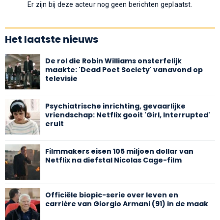
Er zijn bij deze acteur nog geen berichten geplaatst.
Het laatste nieuws
De rol die Robin Williams onsterfelijk
maakte: 'Dead Poet Society' vanavond op
televisie
Psychiatrische inrichting, gevaarlijke
vriendschap: Netflix gooit 'Girl, Interrupted'
eruit
Filmmakers eisen 105 miljoen dollar van
Netflix na diefstal Nicolas Cage-film
Officiële biopic-serie over leven en
carrière van Giorgio Armani (91) in de maak