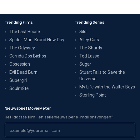
Trending Films
Trending Series
The Last House
Silo
Spider-Man: Brand New Day
Alley Cats
The Odyssey
The Shards
Corrida Dos Bichos
Ted Lasso
Obsession
Sugar
Evil Dead Burn
Stuart Fails to Save the
Universe
Supergirl
My Life with the Walter Boys
Soulm8te
Sterling Point
Nieuwsbrief MovieMeter
Het laatste film- en serienieuws per e-mail ontvangen?