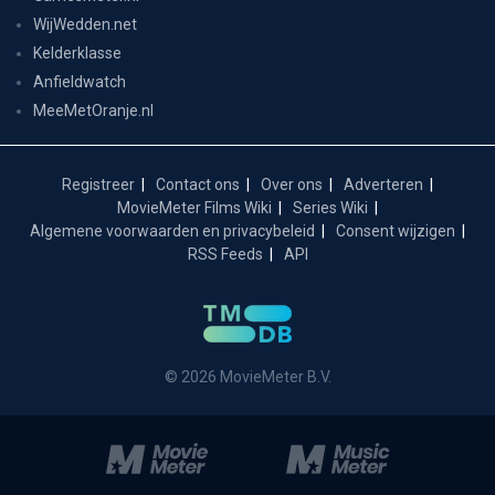
WijWedden.net
Kelderklasse
Anfieldwatch
MeeMetOranje.nl
Registreer
Contact ons
Over ons
Adverteren
MovieMeter Films Wiki
Series Wiki
Algemene voorwaarden en privacybeleid
Consent wijzigen
RSS Feeds
API
© 2026 MovieMeter B.V.