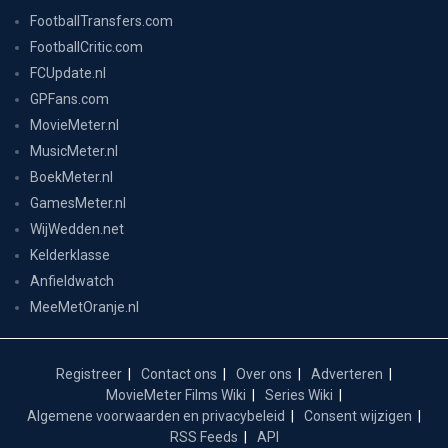
FootballTransfers.com
FootballCritic.com
FCUpdate.nl
GPFans.com
MovieMeter.nl
MusicMeter.nl
BoekMeter.nl
GamesMeter.nl
WijWedden.net
Kelderklasse
Anfieldwatch
MeeMetOranje.nl
Registreer
Contact ons
Over ons
Adverteren
MovieMeter Films Wiki
Series Wiki
Algemene voorwaarden en privacybeleid
Consent wijzigen
RSS Feeds
API