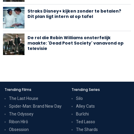
Straks Disney+ kijken zonder te betalen?
Dit plan ligt intern al op tafel
De rol die Robin Williams onsterfelijk
maakte: 'Dead Poet Society' vanavond op
televisie
Trending Films
Trending Series
The Last House
Silo
Spider-Man: Brand New Day
Alley Cats
The Odyssey
Burīchi
Ribon Hîrô
Ted Lasso
Obsession
The Shards