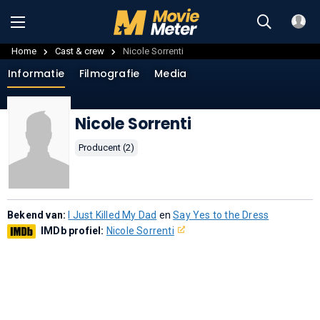
Home
Cast & crew
Nicole Sorrenti
Informatie
Filmografie
Media
Nicole Sorrenti
Producent (2)
Bekend van:
I Just Killed My Dad
en
Say Yes to the Dress
IMDb profiel:
Nicole Sorrenti