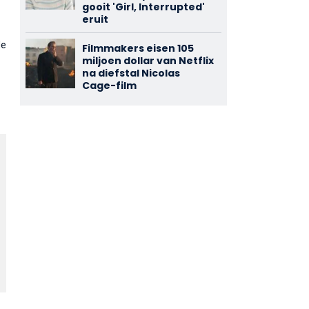
gooit 'Girl, Interrupted'
eruit
de
Filmmakers eisen 105
miljoen dollar van Netflix
na diefstal Nicolas
Cage-film