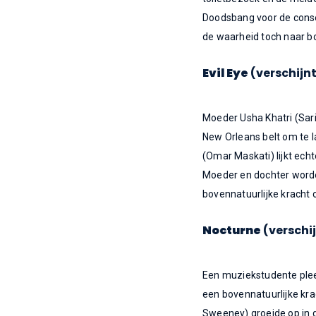
Doodsbang voor de conse
de waarheid toch naar bo
Evil Eye
(verschijn
Moeder Usha Khatri (Sarit
New Orleans belt om te la
(Omar Maskati) lijkt echt
Moeder en dochter word
bovennatuurlijke kracht 
Nocturne
(verschi
Een muziekstudente plee
een bovennatuurlijke kra
Sweeney) groeide op in 