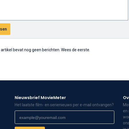
t artikel bevat nog geen berichten. Wees de eerste.
Nieuwsbrief MovieMeter
Ov
Het laatste film- en serienieuws per e-mail ontvangen?
Mov
en 
wor
ons
je 