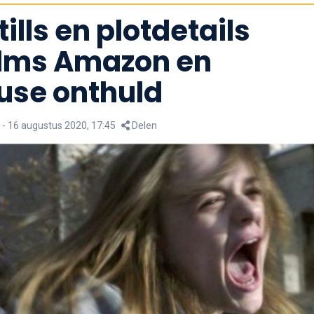
tills en plotdetails
ilms Amazon en
use onthuld
-
16 augustus 2020, 17:45
Delen