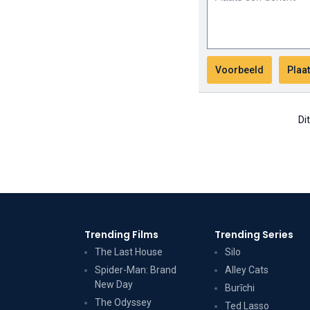
Di
Trending Films
Trending Series
The Last House
Silo
Spider-Man: Brand
Alley Cats
New Day
Burīchi
The Odyssey
Ted Lasso