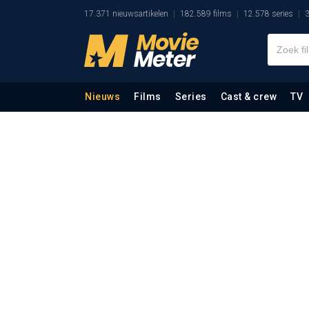
17.371 nieuwsartikelen
182.589 films
12.578 series
3
Nieuws
Films
Series
Cast & crew
TV