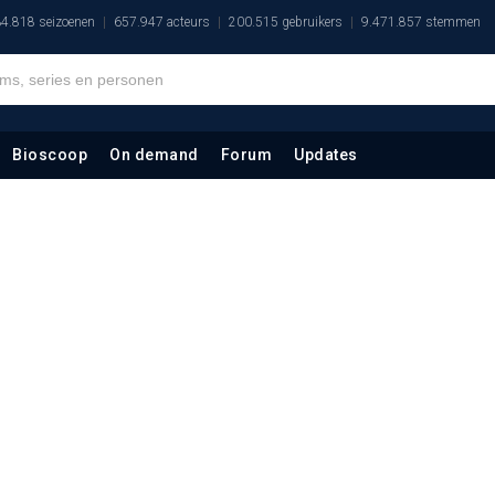
4.818 seizoenen
657.947 acteurs
200.515 gebruikers
9.471.857 stemmen
Bioscoop
On demand
Forum
Updates