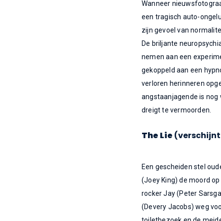
Wanneer nieuwsfotograaf
een tragisch auto-ongeluk 
zijn gevoel van normalit
De briljante neuropsychia
nemen aan een experimen
gekoppeld aan een hypn
verloren herinneren opg
angstaanjagende is nog 
dreigt te vermoorden.
The Lie
(verschijn
Een gescheiden stel oude
(Joey King) de moord op 
rocker Jay (Peter Sarsgaa
(Devery Jacobs) weg voo
toiletbezoek en de meid