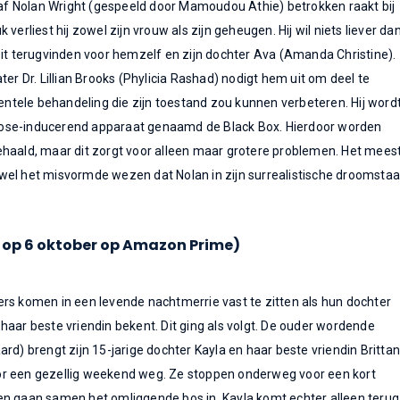
 Nolan Wright (gespeeld door Mamoudou Athie) betrokken raakt bij
verliest hij zowel zijn vrouw als zijn geheugen. Hij wil niets liever da
eit terugvinden voor hemzelf en zijn dochter Ava (Amanda Christine).
ter Dr. Lillian Brooks (Phylicia Rashad) nodigt hem uit om deel te
tele behandeling die zijn toestand zou kunnen verbeteren. Hij word
ose-inducerend apparaat genaamd de Black Box. Hierdoor worden
ehaald, maar dit zorgt voor alleen maar grotere problemen. Het mees
wel het misvormde wezen dat Nolan in zijn surrealistische droomstaa
t op 6 oktober op Amazon Prime)
rs komen in een levende nachtmerrie vast te zitten als hun dochter
haar beste vriendin bekent. Dit ging als volgt. De ouder wordende
rd) brengt zijn 15-jarige dochter Kayla en haar beste vriendin Britta
r een gezellig weekend weg. Ze stoppen onderweg voor een kort
en gaan samen het omliggende bos in. Kayla komt echter alleen terug