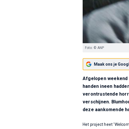
Foto: © ANP
Maak ons je Googl
Afgelopen weekend 
handen ineen hadden
verontrustende horro
verschijnen. Blumhou
deze aankomende ho
Het project heet 'Welco