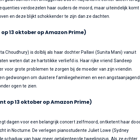
quenties verdoezelen haar ouders de moord, maar uiteindelijk komt
ven en deze blijkt schokkender te zijn dan ze dachten.
t op 13 oktober op Amazon Prime)
a Choudhury) is dolblij als haar dochter Pallavi (Sunita Mani) vanuit
ten weten dat ze hartstikke verliefd is. Haar rijke vriend Sandeep
er voor grote problemen te zorgen bij de moeder van zijn vriendin.
en gedwongen om duistere familiegeheimen en een angstaanjagend
onder ogen te zien.
jnt op 13 oktober op Amazon Prime)
gt dagen voor een belangrijk concert zelfmoord, ontketent haar doo
cht in Nocturne. De verlegen pianostudente Juliet Lowe (Sydney
de schaduw van haar meer getalenteerde tweelingzus. Als ze echter