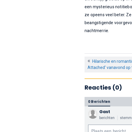
een mysterieus notitieb
ze opeens veel beter. Z
beangstigende voorgevoel
nachtmerrie.
Hilarische en romanti
Attached' vanavond op t
Reacties (0)
0 Berichten
Gast
berichten
stemm