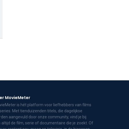
er MovieMeter
ieMeter is hét platform voor liefhebbers van films
series. Met tienduizenden titels, die dagelijkse
den aangevuld door onze community, vind je bij
 altijd de film, serie of documentaire die je zoekt. Of
jouw content nou graag op televisie, in de bioscoop