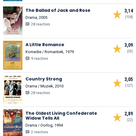
The Ballad of Jack and Rose
3,14
(158)
Drama, 2005
28 reacties
A Little Romance
3,09
(35)
Komedie / Romantiek, 1979
9 reacties
Country Strong
3,05
(127)
Drama / Muziek, 2010
28 reacties
The Oldest Living Confederate
2,89
Widow Tells All
(22)
Drama / Oorlog, 1994
2 reacties