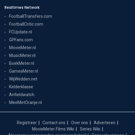
Realtimes Network
FootballTransfers.com
FootballCritic.com
FCUpdate.nl
GPFans.com
MovieMeter.nl
MusicMeter.nl
BoekMeter.nl
GamesMeter.nl
WijWedden.net
Kelderklasse
Anfieldwatch
MeeMetOranje.nl
Registreer
Contact ons
Over ons
Adverteren
MovieMeter Films Wiki
Series Wiki