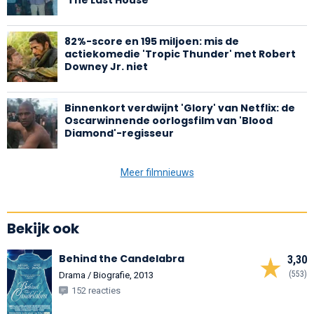
82%-score en 195 miljoen: mis de
actiekomedie 'Tropic Thunder' met Robert
Downey Jr. niet
Binnenkort verdwijnt 'Glory' van Netflix: de
Oscarwinnende oorlogsfilm van 'Blood
Diamond'-regisseur
Meer filmnieuws
Bekijk ook
Behind the Candelabra
3,30
(553)
Drama / Biografie, 2013
152 reacties