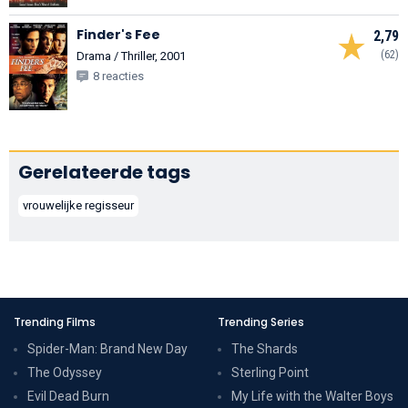
Finder's Fee
2,79
(62)
Drama / Thriller, 2001
8 reacties
Gerelateerde tags
vrouwelijke regisseur
Trending Films
Trending Series
Spider-Man: Brand New Day
The Shards
The Odyssey
Sterling Point
Evil Dead Burn
My Life with the Walter Boys