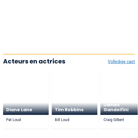
Acteurs en actrices
Volledige cast
James
Diane Lane
Tim Robbins
Gandolfini
Pat Loud
Bill Loud
Craig Gilbert