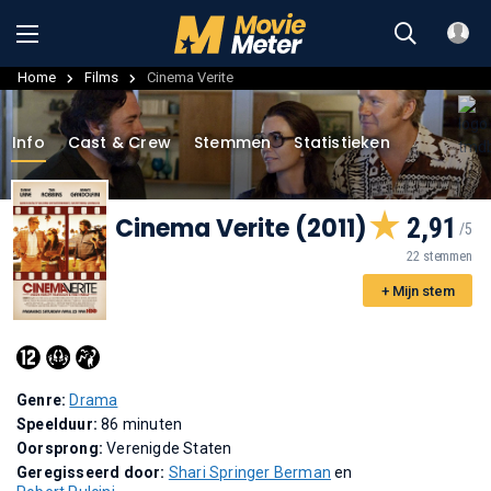
Home
Films
Cinema Verite
Info
Cast & Crew
Stemmen
Statistieken
Cinema Verite (2011)
2,91
22 stemmen
+ Mijn stem
Genre:
Drama
Speelduur:
86 minuten
Oorsprong:
Verenigde Staten
Geregisseerd door:
Shari Springer Berman
en