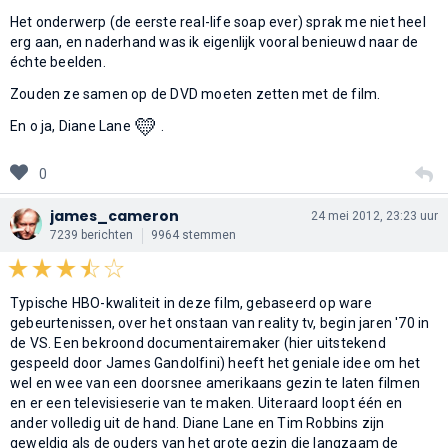
Het onderwerp (de eerste real-life soap ever) sprak me niet heel
erg aan, en naderhand was ik eigenlijk vooral benieuwd naar de
échte beelden.
Zouden ze samen op de DVD moeten zetten met de film.
💛
En o ja, Diane Lane
.
0
james_cameron
24 mei 2012, 23:23 uur
7239 berichten
9964 stemmen
Typische HBO-kwaliteit in deze film, gebaseerd op ware
gebeurtenissen, over het onstaan van reality tv, begin jaren '70 in
de VS. Een bekroond documentairemaker (hier uitstekend
gespeeld door James Gandolfini) heeft het geniale idee om het
wel en wee van een doorsnee amerikaans gezin te laten filmen
en er een televisieserie van te maken. Uiteraard loopt één en
ander volledig uit de hand. Diane Lane en Tim Robbins zijn
geweldig als de ouders van het grote gezin die langzaam de