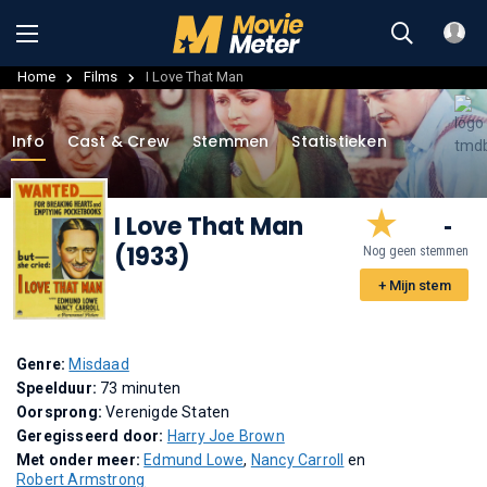
Home
Films
I Love That Man
Info
Cast & Crew
Stemmen
Statistieken
I Love That Man
-
(1933)
Nog geen stemmen
+ Mijn stem
Genre:
Misdaad
Speelduur:
73 minuten
Oorsprong:
Verenigde Staten
Geregisseerd door:
Harry Joe Brown
Met onder meer:
Edmund Lowe
,
Nancy Carroll
en
Robert Armstrong