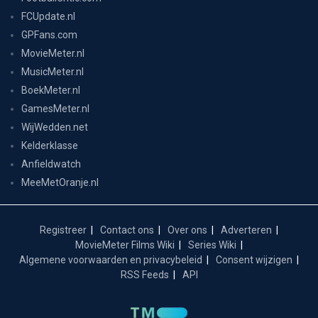
FCUpdate.nl
GPFans.com
MovieMeter.nl
MusicMeter.nl
BoekMeter.nl
GamesMeter.nl
WijWedden.net
Kelderklasse
Anfieldwatch
MeeMetOranje.nl
Registreer
Contact ons
Over ons
Adverteren
MovieMeter Films Wiki
Series Wiki
Algemene voorwaarden en privacybeleid
Consent wijzigen
RSS Feeds
API