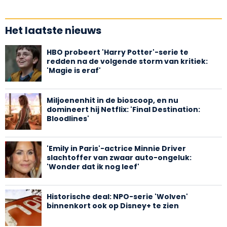
Het laatste nieuws
HBO probeert 'Harry Potter'-serie te
redden na de volgende storm van kritiek:
'Magie is eraf'
Miljoenenhit in de bioscoop, en nu
domineert hij Netflix: 'Final Destination:
Bloodlines'
'Emily in Paris'-actrice Minnie Driver
slachtoffer van zwaar auto-ongeluk:
'Wonder dat ik nog leef'
Historische deal: NPO-serie 'Wolven'
binnenkort ook op Disney+ te zien