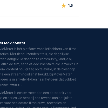
1,5
er MovieMeter
ieMeter is hét platform voor liefhebbers van films
series. Met tienduizenden titels, die dagelijkse
den aangevuld door onze community, vind je bij
 altijd de film, serie of documentaire die je zoekt. Of
jouw content nou graag op televisie, in de bioscoop
via een streamingsdienst bekijkt, bij MovieMeter
igeer je in enkele klikken naar hetgeen dat voldoet
n jouw wensen.
ieMeter is echter meer dan een databank voor
ms en series. Je bent bij ons tevens aan het juiste
es voor het laatste filmnieuws, recensies en