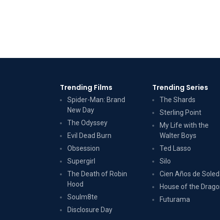
Trending Films
Trending Series
Spider-Man: Brand
The Shards
New Day
Sterling Point
The Odyssey
My Life with the
Evil Dead Burn
Walter Boys
Obsession
Ted Lasso
Supergirl
Silo
The Death of Robin
Cien Años de Sole
Hood
House of the Drag
Soulm8te
Futurama
Disclosure Day