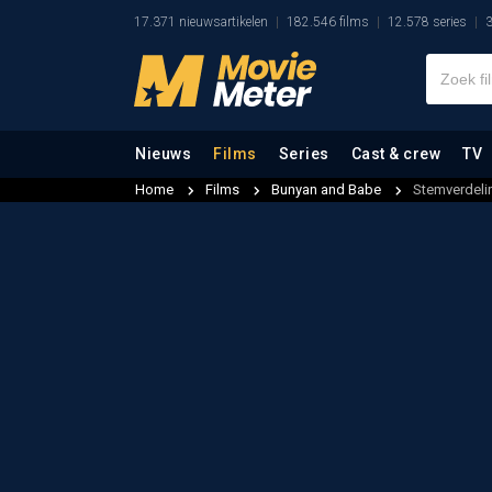
17.371 nieuwsartikelen
182.546 films
12.578 series
3
Nieuws
Films
Series
Cast & crew
TV
Home
Films
Bunyan and Babe
Stemverdeli