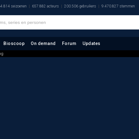
4.814 seizoenen
657.882 acteurs
200.506 gebruikers
9.470.827 stemmen
Bioscoop
On demand
Forum
Updates
ng