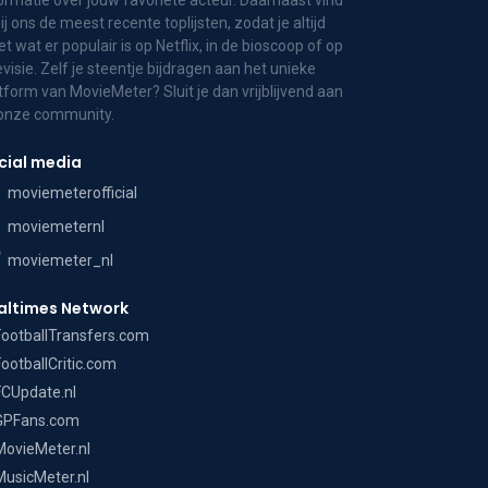
ormatie over jouw favoriete acteur. Daarnaast vind
bij ons de meest recente toplijsten, zodat je altijd
t wat er populair is op Netflix, in de bioscoop of op
evisie. Zelf je steentje bijdragen aan het unieke
tform van MovieMeter? Sluit je dan vrijblijvend aan
 onze community.
cial media
moviemeterofficial
moviemeternl
moviemeter_nl
altimes Network
FootballTransfers.com
FootballCritic.com
FCUpdate.nl
GPFans.com
MovieMeter.nl
MusicMeter.nl