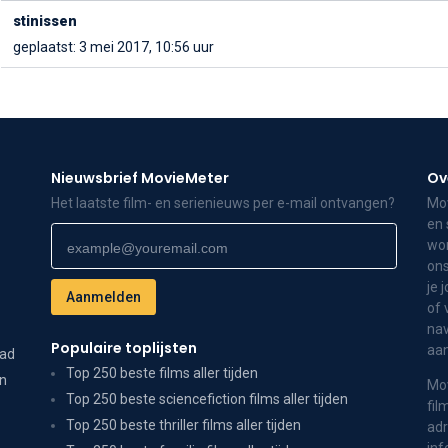
stinissen
geplaatst: 3 mei 2017, 10:56 uur
Nieuwsbrief MovieMeter
Ov
Het laatste film- en serienieuws per e-mail ontvangen?
Mov
en 
wor
ons
je 
of 
nav
Populaire toplijsten
aa
dad
Top 250 beste films aller tijden
on
Mov
Top 250 beste sciencefiction films aller tijden
fil
Top 250 beste thriller films aller tijden
adr