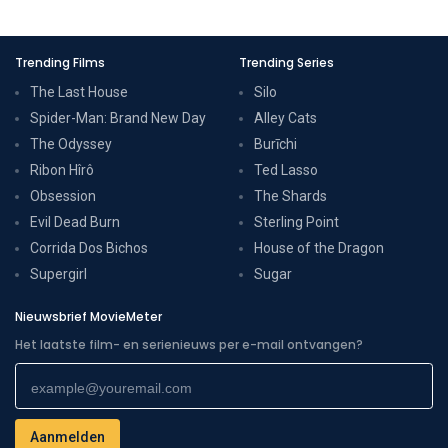
Trending Films
Trending Series
The Last House
Silo
Spider-Man: Brand New Day
Alley Cats
The Odyssey
Burīchi
Ribon Hîrô
Ted Lasso
Obsession
The Shards
Evil Dead Burn
Sterling Point
Corrida Dos Bichos
House of the Dragon
Supergirl
Sugar
Nieuwsbrief MovieMeter
Het laatste film- en serienieuws per e-mail ontvangen?