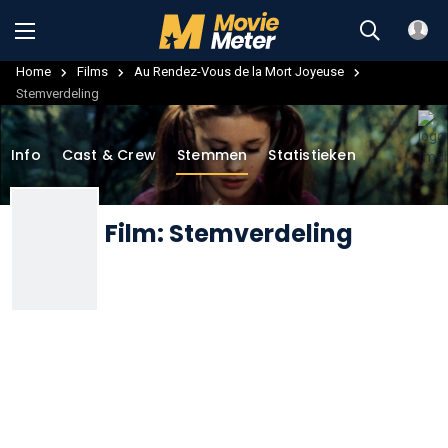
Home
Films
Au Rendez-Vous de la Mort Joyeuse
Stemverdeling
Info
Cast & Crew
Stemmen
Statistieken
Film: Stemverdeling