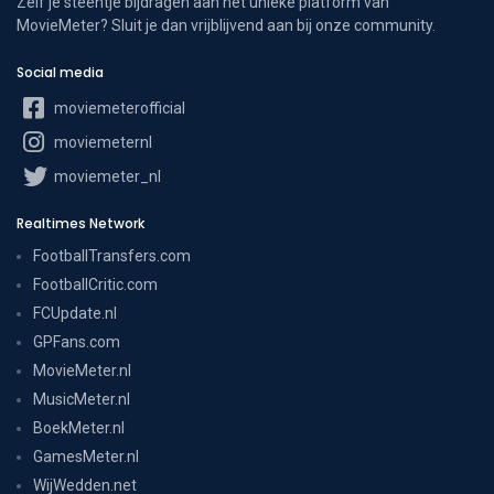
Zelf je steentje bijdragen aan het unieke platform van
MovieMeter? Sluit je dan vrijblijvend aan bij onze community.
Social media
moviemeterofficial
moviemeternl
moviemeter_nl
Realtimes Network
FootballTransfers.com
FootballCritic.com
FCUpdate.nl
GPFans.com
MovieMeter.nl
MusicMeter.nl
BoekMeter.nl
GamesMeter.nl
WijWedden.net