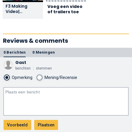
F3 Making
Voeg een video
Video|
of trailers toe
Venkatesh,
Varun Tej | Anil
Ravipudi | DSP |
Dil Raju
Reviews & comments
0 Berichten
0 Meningen
Gast
berichten
stemmen
Opmerking
Mening/Recensie