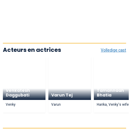
Acteurs en actrices
Volledige cast
Venkatesh
Tamannaah
Daggubati
Varun Tej
Bhatia
Venky
Varun
Harika, Venky's wife