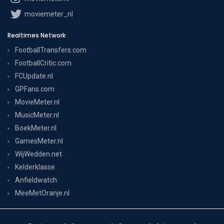
moviemeter_nl
Realtimes Network
FootballTransfers.com
FootballCritic.com
FCUpdate.nl
GPFans.com
MovieMeter.nl
MusicMeter.nl
BoekMeter.nl
GamesMeter.nl
WijWedden.net
Kelderklasse
Anfieldwatch
MeeMetOranje.nl