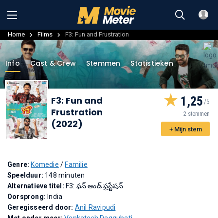
Home
Films
F3: Fun and Frustration
Info
Cast & Crew
Stemmen
Statistieken
1,25
F3: Fun and
Frustration
2 stemmen
(2022)
+ Mijn stem
Genre:
Komedie
/
Familie
Speelduur:
148 minuten
Alternatieve titel:
F3: ఫన్ అండ్ ఫ్రస్టేషన్
Oorsprong:
India
Geregisseerd door:
Anil Ravipudi
Met onder meer:
Venkatesh Daggubati
,