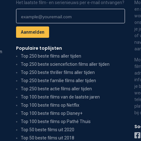
Het laatste film- en serienieuws per e-mail ontvangen?
Mov
en 
wor
ons
je 
of 
nav
Populaire toplijsten
aa
on
Top 250 beste films aller tijden
Mov
Top 250 beste sciencefiction films aller tijden
fil
Top 250 beste thriller films aller tijden
adr
inf
Top 250 beste familie films aller tijden
je 
Top 250 beste actie films aller tijden
wee
Top 100 beste films van de laatste jaren
tel
Top 100 beste films op Netflix
pla
bij
Top 100 beste films op Disney+
Top 100 beste films op Pathé Thuis
So
Top 50 beste films uit 2020
Top 50 beste films uit 2018