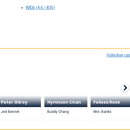
IMDb (4,6 / 835)
Volledige ca
Peter Gilroy
Hymnson Chan
Felissa Rose
Jed Bennet
Buddy Chang
Mrs. Banks