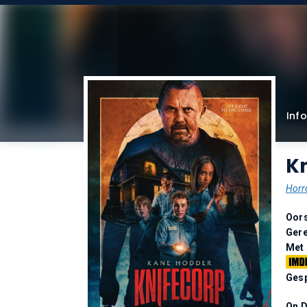
Info
Kn
Horr
Oor
Gere
Met
Gesp
On 