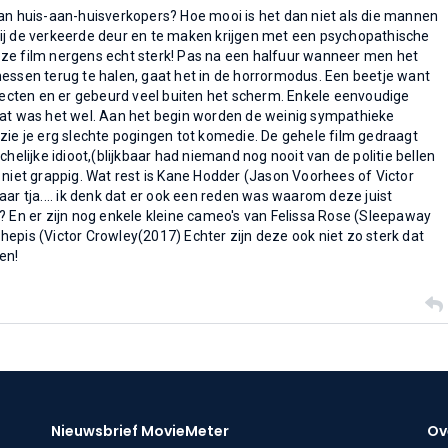
an huis-aan-huisverkopers? Hoe mooi is het dan niet als die mannen
ij de verkeerde deur en te maken krijgen met een psychopathische
ze film nergens echt sterk! Pas na een halfuur wanneer men het
essen terug te halen, gaat het in de horrormodus. Een beetje want
ffecten en er gebeurd veel buiten het scherm. Enkele eenvoudige
dat was het wel. Aan het begin worden de weinig sympathieke
zie je erg slechte pogingen tot komedie. De gehele film gedraagt
chelijke idioot,(blijkbaar had niemand nog nooit van de politie bellen
 niet grappig. Wat rest is Kane Hodder (Jason Voorhees of Victor
ar tja.... ik denk dat er ook een reden was waarom deze juist
? En er zijn nog enkele kleine cameo's van Felissa Rose (Sleepaway
epis (Victor Crowley(2017) Echter zijn deze ook niet zo sterk dat
en!
Nieuwsbrief MovieMeter
Ov