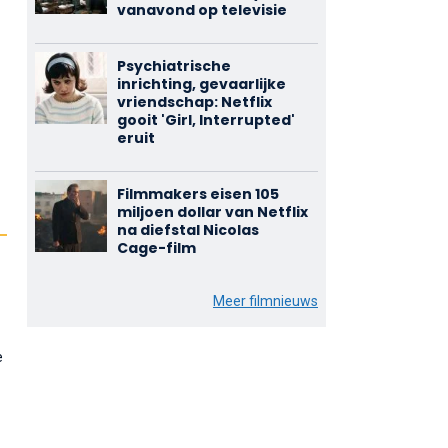
vanavond op televisie
Psychiatrische
inrichting, gevaarlijke
vriendschap: Netflix
gooit 'Girl, Interrupted'
eruit
Filmmakers eisen 105
miljoen dollar van Netflix
na diefstal Nicolas
Cage-film
Meer filmnieuws
e