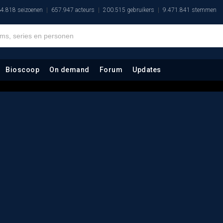
4.818 seizoenen
657.947 acteurs
200.515 gebruikers
9.471.841 stemmen
Bioscoop
On demand
Forum
Updates