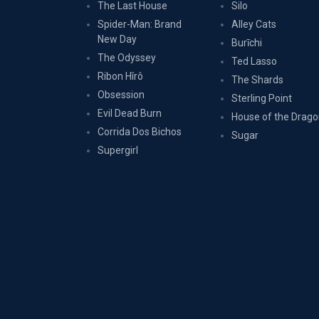
The Last House
Silo
Spider-Man: Brand
Alley Cats
New Day
Burīchi
The Odyssey
Ted Lasso
Ribon Hîrô
The Shards
Obsession
Sterling Point
Evil Dead Burn
House of the Drag
Corrida Dos Bichos
Sugar
Supergirl