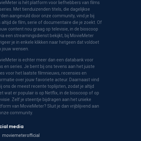
ieMeter is hét platform voor liefhebbers van films
series. Met tienduizenden titels, die dagelijkse
den aangevuld door onze community, vind je bij
 altijd de film, serie of documentaire die je zoekt. Of
jouw content nou graag op televisie, in de bioscoop
via een streamingsdienst bekijkt, bij MovieMeter
igeer je in enkele klikken naar hetgeen dat voldoet
n jouw wensen.
ieMeter is echter meer dan een databank voor
ms en series. Je bent bij ons tevens aan het juiste
es voor het laatste filmnieuws, recensies en
ormatie over jouw favoriete acteur. Daarnaast vind
bij ons de meest recente toplijsten, zodat je altijd
t wat er populair is op Netflix, in de bioscoop of op
evisie. Zelf je steentje bijdragen aan het unieke
tform van MovieMeter? Sluit je dan vrijblijvend aan
 onze community.
cial media
moviemeterofficial