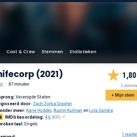
Cast & Crew
Stemmen
Statistieken
ifecorp (2021)
1,80
or
|
87 minuten
5 stemm
+ Mijn stem
sprong:
Verenigde Staten
gisseerd door:
Zach Zorba Grashin
 onder meer:
Kane Hodder
,
Austin Kulman
en
Lola Sandra
IMDb beoordeling:
4,6
(835)
roken taal:
Engels
1 reactie
Demand: