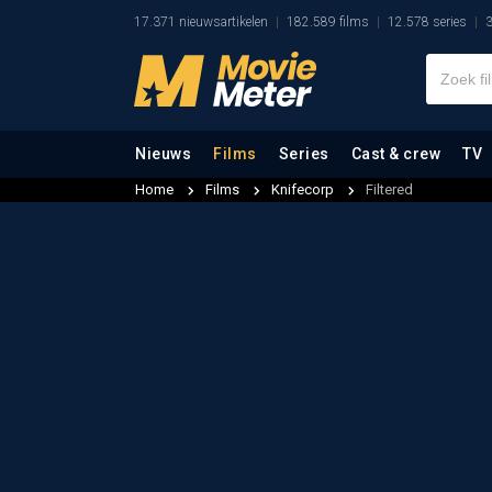
17.371 nieuwsartikelen
182.589 films
12.578 series
3
Nieuws
Films
Series
Cast & crew
TV
Home
Films
Knifecorp
Filtered