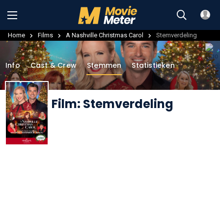
Home
Films
A Nashville Christmas Carol
Stemverdeling
Info
Cast & Crew
Stemmen
Statistieken
Film: Stemverdeling