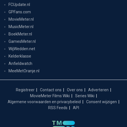
FCUpdate.nl
GPFans.com
MovieMeter.nl
MusicMeter.nl
BoekMeter.nl
GamesMeter.nl
WijWedden.net
Kelderklasse
Anfieldwatch
MeeMetOranje.nl
Registreer
Contact ons
Over ons
Adverteren
MovieMeter Films Wiki
Series Wiki
Algemene voorwaarden en privacybeleid
Consent wijzigen
RSS Feeds
API