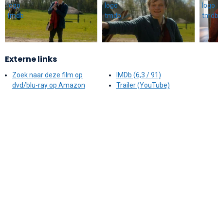
Externe links
Zoek naar deze film op
IMDb (6,3 / 91)
dvd/blu-ray op Amazon
Trailer (YouTube)