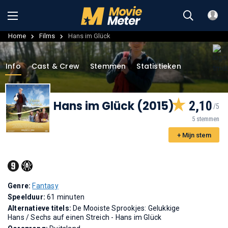
Home
Films
Hans im Glück
Info
Cast & Crew
Stemmen
Statistieken
Hans im Glück (2015)
2,10
5 stemmen
+ Mijn stem
Genre:
Fantasy
Speelduur:
61 minuten
Alternatieve titels:
De Mooiste Sprookjes: Gelukkige
Hans
/
Sechs auf einen Streich - Hans im Glück