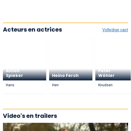
Acteurs en actrices
Volledige cast
Gustav
Anton
Peter
Spieker
Heino Ferch
Wöhler
Hans
Herr
Knudsen
Video's en trailers