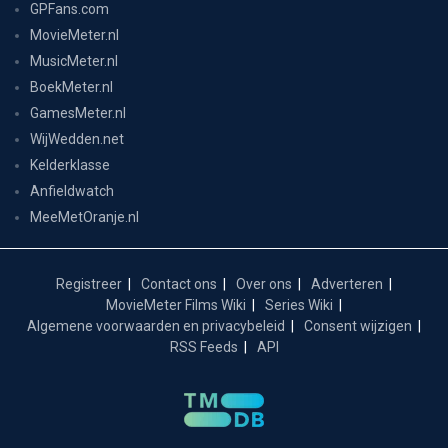
GPFans.com
MovieMeter.nl
MusicMeter.nl
BoekMeter.nl
GamesMeter.nl
WijWedden.net
Kelderklasse
Anfieldwatch
MeeMetOranje.nl
Registreer
Contact ons
Over ons
Adverteren
MovieMeter Films Wiki
Series Wiki
Algemene voorwaarden en privacybeleid
Consent wijzigen
RSS Feeds
API