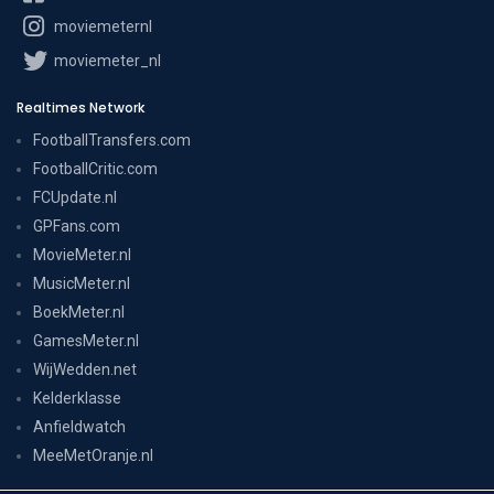
moviemeternl
moviemeter_nl
Realtimes Network
FootballTransfers.com
FootballCritic.com
FCUpdate.nl
GPFans.com
MovieMeter.nl
MusicMeter.nl
BoekMeter.nl
GamesMeter.nl
WijWedden.net
Kelderklasse
Anfieldwatch
MeeMetOranje.nl