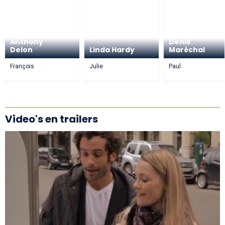
Anthony
Denis
Delon
Linda Hardy
Maréchal
François
Julie
Paul
Video's en trailers