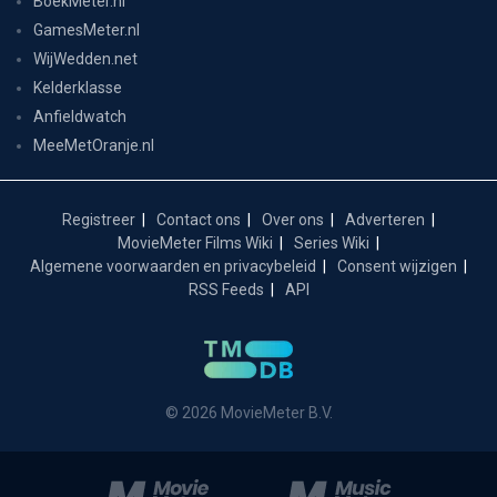
BoekMeter.nl
GamesMeter.nl
WijWedden.net
Kelderklasse
Anfieldwatch
MeeMetOranje.nl
Registreer
Contact ons
Over ons
Adverteren
MovieMeter Films Wiki
Series Wiki
Algemene voorwaarden en privacybeleid
Consent wijzigen
RSS Feeds
API
© 2026 MovieMeter B.V.