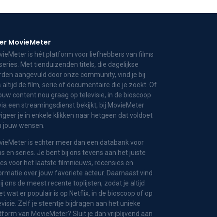
er MovieMeter
ieMeter is hét platform voor liefhebbers van films
series. Met tienduizenden titels, die dagelijkse
den aangevuld door onze community, vind je bij
 altijd de film, serie of documentaire die je zoekt. Of
jouw content nou graag op televisie, in de bioscoop
via een streamingsdienst bekijkt, bij MovieMeter
igeer je in enkele klikken naar hetgeen dat voldoet
n jouw wensen.
ieMeter is echter meer dan een databank voor
ms en series. Je bent bij ons tevens aan het juiste
es voor het laatste filmnieuws, recensies en
ormatie over jouw favoriete acteur. Daarnaast vind
bij ons de meest recente toplijsten, zodat je altijd
t wat er populair is op Netflix, in de bioscoop of op
evisie. Zelf je steentje bijdragen aan het unieke
tform van MovieMeter? Sluit je dan vrijblijvend aan