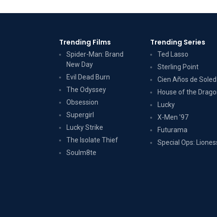
Trending Films
Trending Series
Spider-Man: Brand
Ted Lasso
New Day
Sterling Point
Evil Dead Burn
Cien Años de Sole
The Odyssey
House of the Drag
Obsession
Lucky
Supergirl
X-Men '97
Lucky Strike
Futurama
The Isolate Thief
Special Ops: Liones
Soulm8te