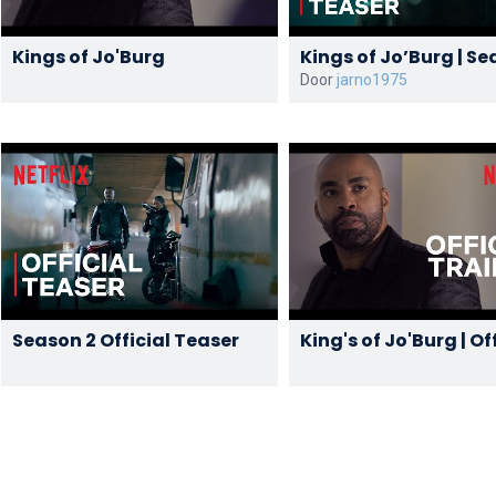
Kings of Jo'Burg
Kings of Jo’Burg | Se
Official Teaser | Netf
Door
jarno1975
Season 2 Official Teaser
King's of Jo'Burg | Of
Trailer | Netflix