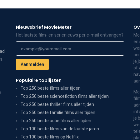
Nieuwsbrief MovieMeter
Ov
Het laatste film- en serienieuws per e-mail ontvangen?
Mov
en 
wor
dad
ons
on
je 
of 
nav
Populaire toplijsten
aa
Top 250 beste films aller tijden
s
Mov
Top 250 beste sciencefiction films aller tijden
fil
Top 250 beste thriller films aller tijden
adr
inf
Top 250 beste familie films aller tijden
je 
Top 250 beste actie films aller tijden
wee
Top 100 beste films van de laatste jaren
tel
Top 100 beste films op Netflix
pla