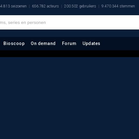
4.813 seizoenen
656.782 acteurs
200.502 gebruikers
9.470.344 stemmen
Bioscoop
On demand
Forum
Updates