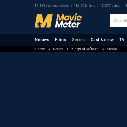
17.359 nieuwsartikelen
182.526 films
12.577 series
3
Nieuws
Films
Series
Cast & crew
TV
Home
Series
Kings of Jo'Burg
Media