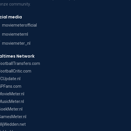
 onze community.
cial media
moviemeterofficial
moviemeternl
moviemeter_nl
altimes Network
FootballTransfers.com
FootballCritic.com
FCUpdate.nl
GPFans.com
MovieMeter.nl
MusicMeter.nl
BoekMeter.nl
GamesMeter.nl
WijWedden.net