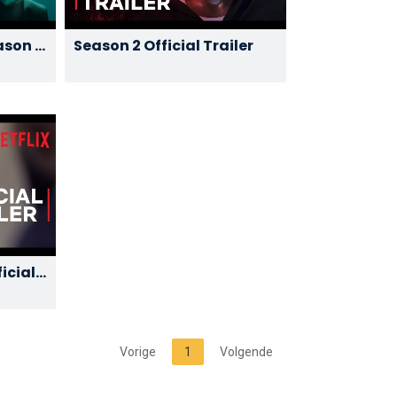
ason 3
Season 2 Official Trailer
lix
ficial
Vorige
1
Volgende