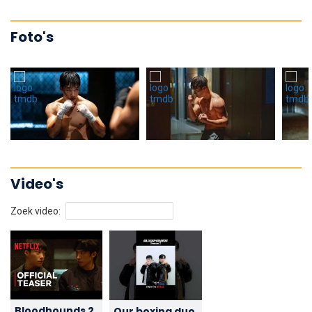
Foto's
Video's
Zoek video:
Bloodhounds 2
Our boxing duo