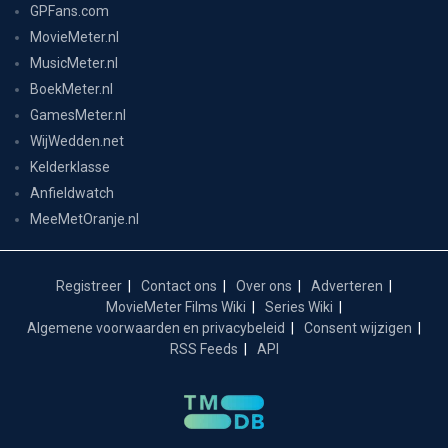
GPFans.com
MovieMeter.nl
MusicMeter.nl
BoekMeter.nl
GamesMeter.nl
WijWedden.net
Kelderklasse
Anfieldwatch
MeeMetOranje.nl
Registreer
Contact ons
Over ons
Adverteren
MovieMeter Films Wiki
Series Wiki
Algemene voorwaarden en privacybeleid
Consent wijzigen
RSS Feeds
API