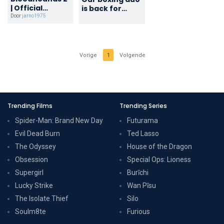
| Official
is back for
Teaser | Netflix
Season 2 [ENG
Door
jarno1975
[ENG SUB]
SUB]
Vorige
1
Volgende
Trending Films
Trending Series
Spider-Man: Brand New Day
Futurama
Evil Dead Burn
Ted Lasso
The Odyssey
House of the Dragon
Obsession
Special Ops: Lioness
Supergirl
Burīchi
Lucky Strike
Wan Pīsu
The Isolate Thief
Silo
Soulm8te
Furious