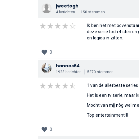
jweetogh
4 berichten
150 stemmen
Ik ben het met bovenstaan
deze serie toch 4 sterre
en logica in zitten.
0
hannes64
1928 berichten
5370 stemmen
1 van de allerbeste series
Het is een tv serie, maar 
Mocht van mij nòg wel mee
Top entertainment!!!
0