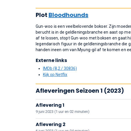
Plot
Bloodhounds
Gun-woo is een veelbelovende bokser. Zijn moeder 
berucht is in de geldleningsbranche en aast op m
af te lossen, stopt Gun-woo met boksen en gaat h
legendarisch figuur in de geldleningsbranche die 
handen ineen om van Myung-gil af te komen en een 
Externe links
IMDb (8,2 / 30836)
Kijk op Netflix
Afleveringen Seizoen 1 (2023)
Aflevering 1
9 juni 2023 (1 uur en 02 minuten)
Aflevering 2
6 juni 2023 (1 uur en 04 minuten)