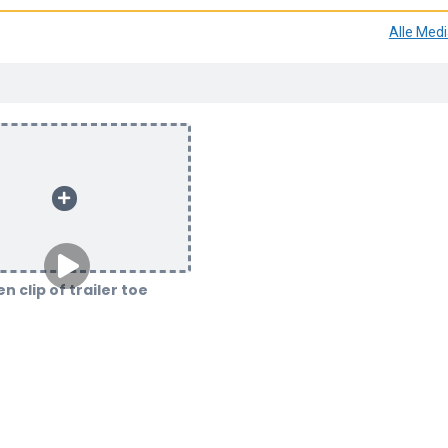
Alle Med
n clip of trailer toe