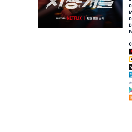
O
M
O
D
E
O