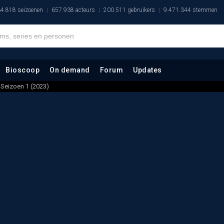
4.818 seizoenen
657.938 acteurs
200.511 gebruikers
9.471.344 stemmen
Bioscoop
On demand
Forum
Updates
Seizoen 1 (2023)