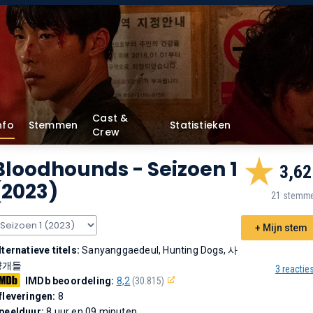
Cast &
nfo
Stemmen
Statistieken
Crew
Bloodhounds
- Seizoen 1
3,62
(2023)
21 stemm
+ Mijn stem
lternatieve titels:
Sanyanggaedeul, Hunting Dogs, 사
냥개들
3 reactie
IMDb beoordeling:
8,2
(30.815)
fleveringen:
8
peelduur:
8 uur en 09 minuten