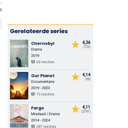
ia
Gerelateerde series
4,36
Chernobyl
(733)
Drama
2019
64 reacties
4,14
Our Planet
(98)
Documentaire
2019 - 2023
15 reacties
4,11
Fargo
(2097)
Misdaad / Drama
2014 - 2024
287 reacties