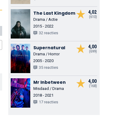
4,02
The Last Kingdom
(610)
Drama / Actie
2015 - 2022
32 reacties
4,00
Supernatural
(699)
Drama / Horror
2005 - 2020
35 reacties
4,00
Mr Inbetween
(168)
Misdaad / Drama
2018 - 2021
17 reacties