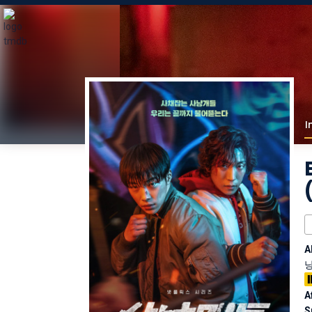
I
A
A
S