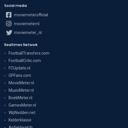
Social media
moviemeterofficial
moviemeternl
moviemeter_nl
Realtimes Network
FootballTransfers.com
FootballCritic.com
FCUpdate.nl
GPFans.com
MovieMeter.nl
MusicMeter.nl
BoekMeter.nl
GamesMeter.nl
WijWedden.net
Kelderklasse
Anfieldwatch