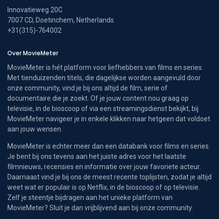
Innovatieweg 20C
7007 CD, Doetinchem, Netherlands
+31(315)-764002
Over MovieMeter
MovieMeter is hét platform voor liefhebbers van films en series.
Met tienduizenden titels, die dagelijkse worden aangevuld door
onze community, vind je bij ons altijd de film, serie of
documentaire die je zoekt. Of je jouw content nou graag op
televisie, in de bioscoop of via een streamingsdienst bekijkt, bij
MovieMeter navigeer je in enkele klikken naar hetgeen dat voldoet
aan jouw wensen.
MovieMeter is echter meer dan een databank voor films en series.
Je bent bij ons tevens aan het juiste adres voor het laatste
filmnieuws, recensies en informatie over jouw favoriete acteur.
Daarnaast vind je bij ons de meest recente toplijsten, zodat je altijd
weet wat er populair is op Netflix, in de bioscoop of op televisie.
Zelf je steentje bijdragen aan het unieke platform van
MovieMeter? Sluit je dan vrijblijvend aan bij onze community.