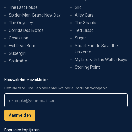
The Last House
Silo
Spider-Man: Brand New Day
Alley Cats
The Odyssey
The Shards
Corrida Dos Bichos
Ted Lasso
Obsession
Sugar
Evil Dead Burn
Stuart Fails to Save the
Universe
Supergirl
My Life with the Walter Boys
Soulm8te
Sterling Point
Nieuwsbrief MovieMeter
Het laatste film- en serienieuws per e-mail ontvangen?
Populaire toplijsten