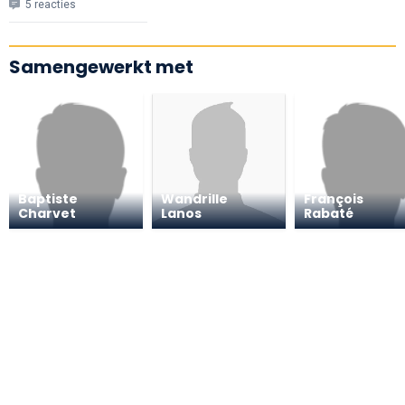
5 reacties
Samengewerkt met
Baptiste
Wandrille
François
Charvet
Lanos
Rabaté