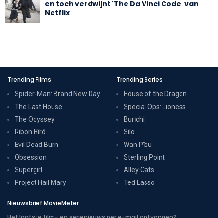
en toch verdwijnt 'The Da Vinci Code' van
Netflix
Trending Films
Trending Series
Spider-Man: Brand New Day
House of the Dragon
The Last House
Special Ops: Lioness
The Odyssey
Burīchi
Ribon Hîrô
Silo
Evil Dead Burn
Wan Pīsu
Obsession
Sterling Point
Supergirl
Alley Cats
Project Hail Mary
Ted Lasso
Nieuwsbrief MovieMeter
Het laatste film- en serienieuws per e-mail ontvangen?