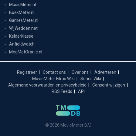
MusicMeter.nl
BoekMeter.nl
GamesMeter.nl
WijWedden.net
Kelderklasse
Anfieldwatch
MeeMetOranje.nl
Registreer
Contact ons
Over ons
Adverteren
MovieMeter Films Wiki
Series Wiki
Algemene voorwaarden en privacybeleid
Consent wijzigen
RSS Feeds
API
© 2026 MovieMeter B.V.