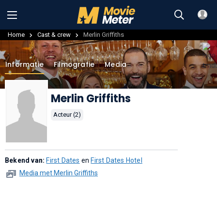
Home
Cast & crew
Merlin Griffiths
Informatie
Filmografie
Media
Merlin Griffiths
Acteur (2)
Bekend van:
First Dates
en
First Dates Hotel
Media met Merlin Griffiths