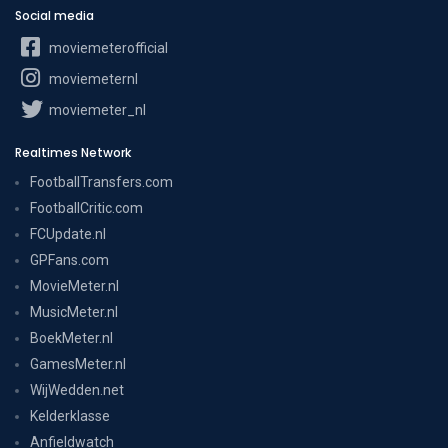
Social media
moviemeterofficial
moviemeternl
moviemeter_nl
Realtimes Network
FootballTransfers.com
FootballCritic.com
FCUpdate.nl
GPFans.com
MovieMeter.nl
MusicMeter.nl
BoekMeter.nl
GamesMeter.nl
WijWedden.net
Kelderklasse
Anfieldwatch