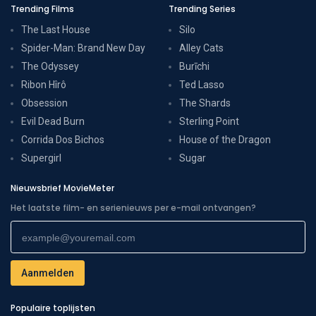
Trending Films
Trending Series
The Last House
Silo
Spider-Man: Brand New Day
Alley Cats
The Odyssey
Burīchi
Ribon Hîrô
Ted Lasso
Obsession
The Shards
Evil Dead Burn
Sterling Point
Corrida Dos Bichos
House of the Dragon
Supergirl
Sugar
Nieuwsbrief MovieMeter
Het laatste film- en serienieuws per e-mail ontvangen?
Populaire toplijsten