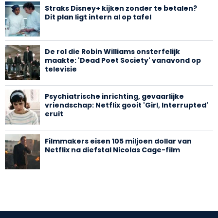
Straks Disney+ kijken zonder te betalen?
Dit plan ligt intern al op tafel
De rol die Robin Williams onsterfelijk
maakte: 'Dead Poet Society' vanavond op
televisie
Psychiatrische inrichting, gevaarlijke
vriendschap: Netflix gooit 'Girl, Interrupted'
eruit
Filmmakers eisen 105 miljoen dollar van
Netflix na diefstal Nicolas Cage-film