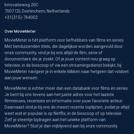
Innovatieweg 20C
7007 CD, Doetinchem, Netherlands
+31(315)-764002
Over MovieMeter
MovieMeter is hét platform voor liefhebbers van films en series.
Met tienduizenden titels, die dagelijkse worden aangevuld door
onze community, vind je bij ons altijd de film, serie of
documentaire die je zoekt. Of je jouw content nou graag op
televisie, in de bioscoop of via een streamingsdienst bekijkt, bij
MovieMeter navigeer je in enkele klikken naar hetgeen dat voldoet
aan jouw wensen.
MovieMeter is echter meer dan een databank voor films en series.
Je bent bij ons tevens aan het juiste adres voor het laatste
filmnieuws, recensies en informatie over jouw favoriete acteur.
Daarnaast vind je bij ons de meest recente toplijsten, zodat je altijd
weet wat er populair is op Netflix, in de bioscoop of op televisie.
Zelf je steentje bijdragen aan het unieke platform van
MovieMeter? Sluit je dan vrijblijvend aan bij onze community.