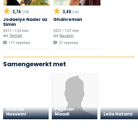
3,76
3,40
(770)
(131)
Jodaeiye Nader az
Ghahreman
Simin
2011 • 123 min
2021 • 127 min
als
Termeh
als
Nazanin
171 reacties
21 reacties
Samengewerkt met
Shahab
Payman
Hosseini
Maadi
Leila Hatami