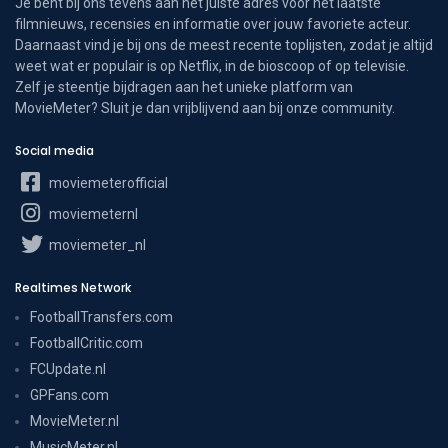
Je bent bij ons tevens aan het juiste adres voor het laatste
filmnieuws, recensies en informatie over jouw favoriete acteur.
Daarnaast vind je bij ons de meest recente toplijsten, zodat je altijd
weet wat er populair is op Netflix, in de bioscoop of op televisie.
Zelf je steentje bijdragen aan het unieke platform van
MovieMeter? Sluit je dan vrijblijvend aan bij onze community.
Social media
moviemeterofficial
moviemeternl
moviemeter_nl
Realtimes Network
FootballTransfers.com
FootballCritic.com
FCUpdate.nl
GPFans.com
MovieMeter.nl
MusicMeter.nl