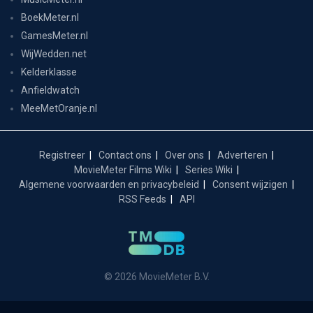
BoekMeter.nl
GamesMeter.nl
WijWedden.net
Kelderklasse
Anfieldwatch
MeeMetOranje.nl
Registreer
Contact ons
Over ons
Adverteren
MovieMeter Films Wiki
Series Wiki
Algemene voorwaarden en privacybeleid
Consent wijzigen
RSS Feeds
API
© 2026 MovieMeter B.V.