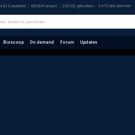
4.813 seizoenen
656.849 acteurs
200.502 gebruikers
9.470.366 stemmen
Bioscoop
On demand
Forum
Updates