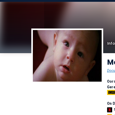
Info
M
Docu
Oor
Gere
On 