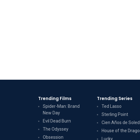
Trending Films
Trending Series
Spider-Man: Brand
Ted Lasso
New Day
Sterling Point
Evil Dead Burn
Cien Años de Sole
The Odyssey
House of the Drag
Obsession
Lucky