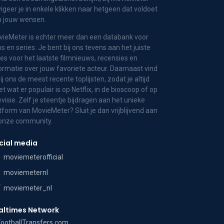
igeer je in enkele klikken naar hetgeen dat voldoet
n jouw wensen.
ieMeter is echter meer dan een databank voor
ms en series. Je bent bij ons tevens aan het juiste
es voor het laatste filmnieuws, recensies en
ormatie over jouw favoriete acteur. Daarnaast vind
bij ons de meest recente toplijsten, zodat je altijd
t wat er populair is op Netflix, in de bioscoop of op
evisie. Zelf je steentje bijdragen aan het unieke
tform van MovieMeter? Sluit je dan vrijblijvend aan
 onze community.
cial media
moviemeterofficial
moviemeternl
moviemeter_nl
altimes Network
FootballTransfers.com