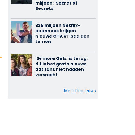
miljoen: 'Secret of
Secrets'
325 miljoen Netflix-
abonnees krijgen
nieuwe GTA VI-beelden
te zien
'Gilmore Girls' is terug:
dit is het grote nieuws
dat fans niet hadden
verwacht
Meer filmnieuws
e