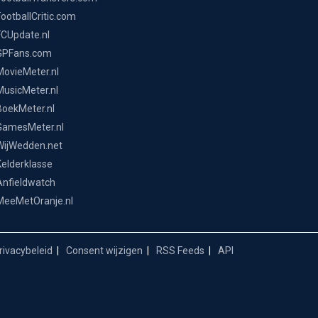
FootballCritic.com
FCUpdate.nl
GPFans.com
MovieMeter.nl
MusicMeter.nl
BoekMeter.nl
GamesMeter.nl
WijWedden.net
Kelderklasse
Anfieldwatch
MeeMetOranje.nl
ivacybeleid
Consent wijzigen
RSS Feeds
API