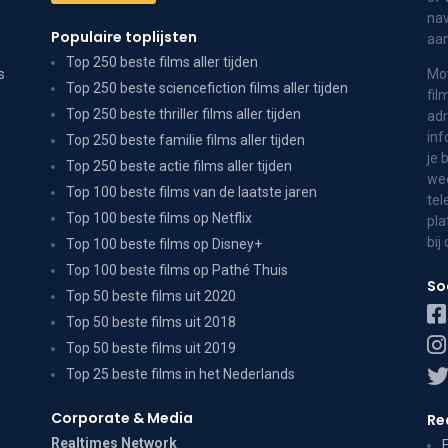
nav
Populaire toplijsten
aa
Top 250 beste films aller tijden
s
Mov
Top 250 beste sciencefiction films aller tijden
fil
Top 250 beste thriller films aller tijden
adr
inf
Top 250 beste familie films aller tijden
je 
Top 250 beste actie films aller tijden
wee
Top 100 beste films van de laatste jaren
tel
Top 100 beste films op Netflix
pla
bij
Top 100 beste films op Disney+
Top 100 beste films op Pathé Thuis
So
Top 50 beste films uit 2020
Top 50 beste films uit 2018
Top 50 beste films uit 2019
Top 25 beste films in het Nederlands
Corporate & Media
Re
Realtimes Network