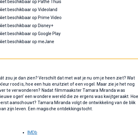
Niet beschikbaar op Pathé Thuis
Niet beschikbaar op Videoland
Niet beschikbaar op Prime Video
Niet beschikbaar op Disney+
Niet beschikbaar op Google Play
Niet beschikbaar op meJane
wát zou je dan zien? Verschilt dat met wat je nu om je heen ziet? Wat
leur rood is, hoe een huis eruitziet of een vogel. Maar zie je het nog
e erover te verwonderen? Nadat filmmaakster Tamara Miranda was
‘nieuwe ogen’ een wondere wereld die ze ergens was kwijtgeraakt. Ho
t eerst aanschouwt? Tamara Miranda volgt de ontwikkeling van de blik
van zijn leven. Een magische ontdekkingstocht.
IMDb