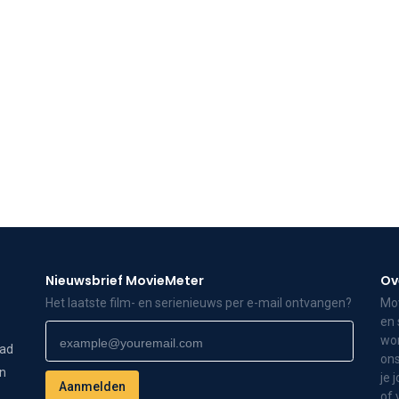
Nieuwsbrief MovieMeter
Ov
Het laatste film- en serienieuws per e-mail ontvangen?
Mov
en 
wor
dad
ons
on
je 
of 