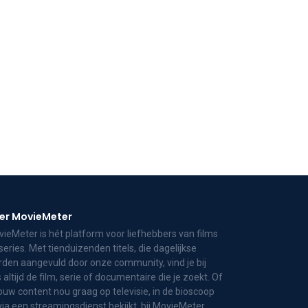
er MovieMeter
ieMeter is hét platform voor liefhebbers van films
series. Met tienduizenden titels, die dagelijkse
den aangevuld door onze community, vind je bij
 altijd de film, serie of documentaire die je zoekt. Of
jouw content nou graag op televisie, in de bioscoop
via een streamingsdienst bekijkt, bij MovieMeter