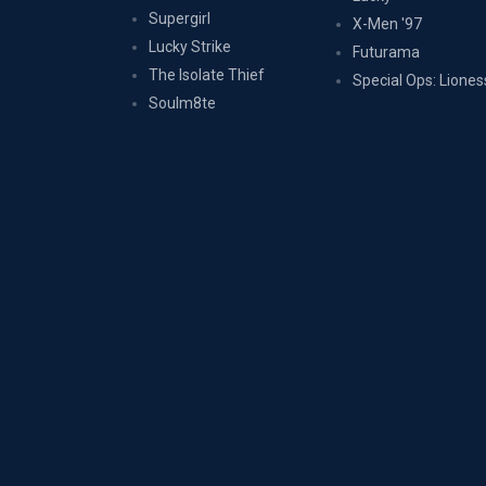
Supergirl
X-Men '97
Lucky Strike
Futurama
The Isolate Thief
Special Ops: Liones
Soulm8te