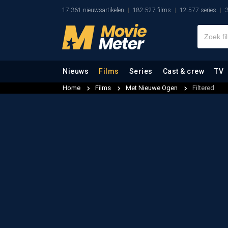
17.361 nieuwsartikelen
182.527 films
12.577 series
3
Nieuws
Films
Series
Cast & crew
TV
Home
Films
Met Nieuwe Ogen
Filtered