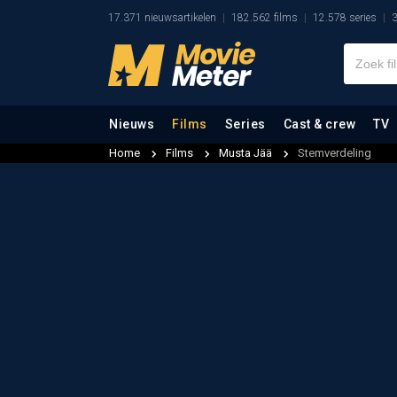
17.371 nieuwsartikelen
182.562 films
12.578 series
3
Nieuws
Films
Series
Cast & crew
TV
Home
Films
Musta Jää
Stemverdeling