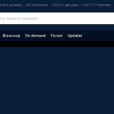
4.814 seizoenen
657.929 acteurs
200.511 gebruikers
9.471.217 stemmen
Bioscoop
On demand
Forum
Updates