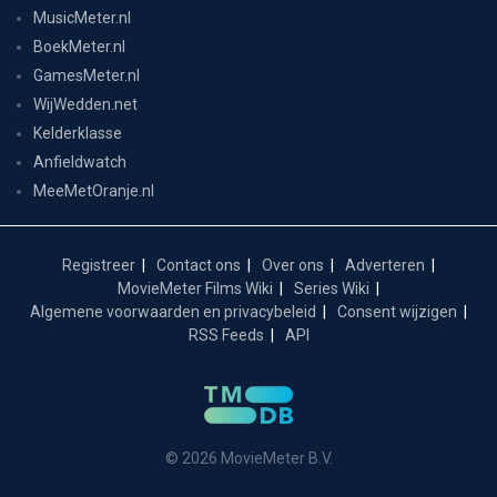
MusicMeter.nl
BoekMeter.nl
GamesMeter.nl
WijWedden.net
Kelderklasse
Anfieldwatch
MeeMetOranje.nl
Registreer
Contact ons
Over ons
Adverteren
MovieMeter Films Wiki
Series Wiki
Algemene voorwaarden en privacybeleid
Consent wijzigen
RSS Feeds
API
© 2026 MovieMeter B.V.