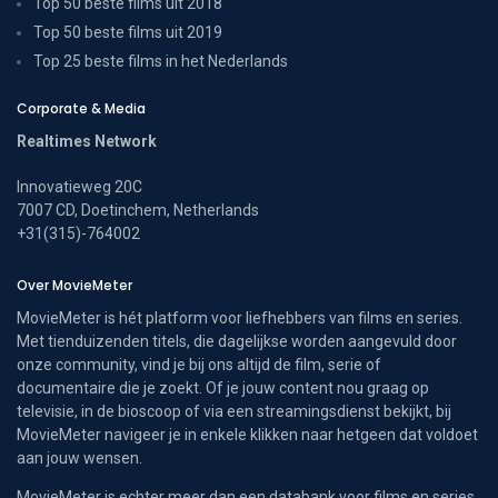
Top 50 beste films uit 2018
Top 50 beste films uit 2019
Top 25 beste films in het Nederlands
Corporate & Media
Realtimes Network
Innovatieweg 20C
7007 CD, Doetinchem, Netherlands
+31(315)-764002
Over MovieMeter
MovieMeter is hét platform voor liefhebbers van films en series.
Met tienduizenden titels, die dagelijkse worden aangevuld door
onze community, vind je bij ons altijd de film, serie of
documentaire die je zoekt. Of je jouw content nou graag op
televisie, in de bioscoop of via een streamingsdienst bekijkt, bij
MovieMeter navigeer je in enkele klikken naar hetgeen dat voldoet
aan jouw wensen.
MovieMeter is echter meer dan een databank voor films en series.