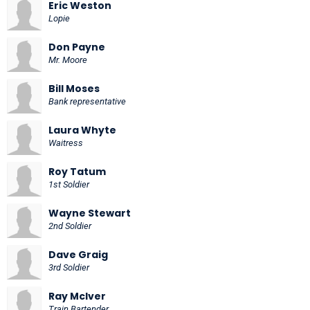
Eric Weston
Lopie
Don Payne
Mr. Moore
Bill Moses
Bank representative
Laura Whyte
Waitress
Roy Tatum
1st Soldier
Wayne Stewart
2nd Soldier
Dave Graig
3rd Soldier
Ray McIver
Train Bartender