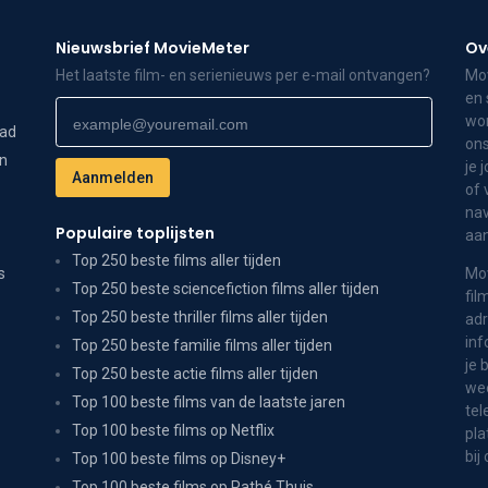
Nieuwsbrief MovieMeter
Ov
Het laatste film- en serienieuws per e-mail ontvangen?
Mov
en 
wor
dad
ons
on
je 
of 
nav
Populaire toplijsten
aa
Top 250 beste films aller tijden
s
Mov
Top 250 beste sciencefiction films aller tijden
fil
Top 250 beste thriller films aller tijden
adr
inf
Top 250 beste familie films aller tijden
je 
Top 250 beste actie films aller tijden
wee
Top 100 beste films van de laatste jaren
tel
Top 100 beste films op Netflix
pla
bij
Top 100 beste films op Disney+
Top 100 beste films op Pathé Thuis