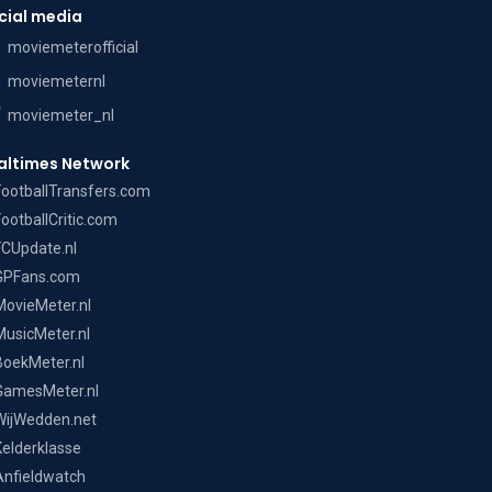
cial media
moviemeterofficial
moviemeternl
moviemeter_nl
altimes Network
FootballTransfers.com
FootballCritic.com
FCUpdate.nl
GPFans.com
MovieMeter.nl
MusicMeter.nl
BoekMeter.nl
GamesMeter.nl
WijWedden.net
Kelderklasse
Anfieldwatch