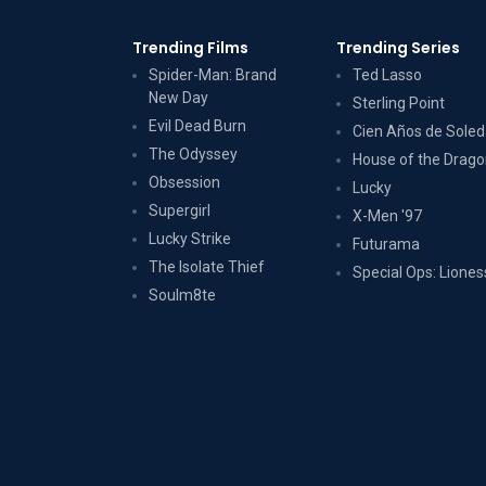
Trending Films
Trending Series
Spider-Man: Brand
Ted Lasso
New Day
Sterling Point
Evil Dead Burn
Cien Años de Sole
The Odyssey
House of the Drag
Obsession
Lucky
Supergirl
X-Men '97
Lucky Strike
Futurama
The Isolate Thief
Special Ops: Liones
Soulm8te