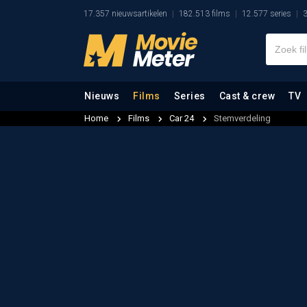
17.357 nieuwsartikelen
182.513 films
12.577 series
3
Nieuws
Films
Series
Cast & crew
TV
Home
Films
Car 24
Stemverdeling