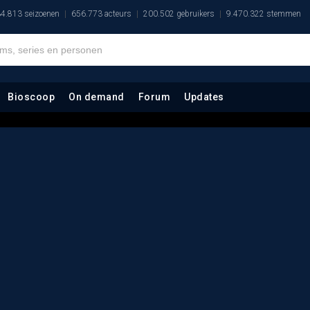
4.813 seizoenen
656.773 acteurs
200.502 gebruikers
9.470.322 stemmen
Bioscoop
On demand
Forum
Updates