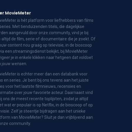
er MovieMeter
ieMeter is hét platform voor liefhebbers van films
series. Met tienduizenden titels, die dagelijkse
den aangevuld door onze community, vind je bij
 altijd de film, serie of documentaire die je zoekt. Of
jouw content nou graag op televisie, in de bioscoop
via een streamingsdienst bekijkt, bij MovieMeter
igeer je in enkele klikken naar hetgeen dat voldoet
n jouw wensen.
ieMeter is echter meer dan een databank voor
ms en series. Je bent bij ons tevens aan het juiste
es voor het laatste filmnieuws, recensies en
ormatie over jouw favoriete acteur. Daarnaast vind
bij ons de meest recente toplijsten, zodat je altijd
t wat er populair is op Netflix, in de bioscoop of op
evisie. Zelf je steentje bijdragen aan het unieke
tform van MovieMeter? Sluit je dan vrijblijvend aan
 onze community.