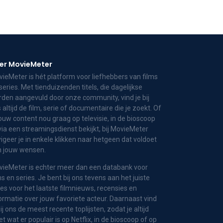
er MovieMeter
ieMeter is hét platform voor liefhebbers van films
series. Met tienduizenden titels, die dagelijkse
den aangevuld door onze community, vind je bij
 altijd de film, serie of documentaire die je zoekt. Of
jouw content nou graag op televisie, in de bioscoop
via een streamingsdienst bekijkt, bij MovieMeter
igeer je in enkele klikken naar hetgeen dat voldoet
n jouw wensen.
ieMeter is echter meer dan een databank voor
ms en series. Je bent bij ons tevens aan het juiste
es voor het laatste filmnieuws, recensies en
ormatie over jouw favoriete acteur. Daarnaast vind
bij ons de meest recente toplijsten, zodat je altijd
t wat er populair is op Netflix, in de bioscoop of op