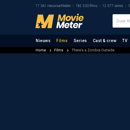
17.361 nieuwsartikelen
182.530 films
12.577 series
3
Nieuws
Films
Series
Cast & crew
TV
Home
Films
There's a Zombie Outside