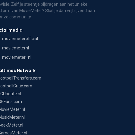
evisie. Zelf je steentje bijdragen aan het unieke
tform van MovieMeter? Sluit je dan vrijblijvend aan
 onze community.
cial media
moviemeterofficial
moviemeternl
moviemeter_nl
altimes Network
FootballTransfers.com
FootballCritic.com
FCUpdate.nl
GPFans.com
MovieMeter.nl
MusicMeter.nl
BoekMeter.nl
GamesMeter.nl