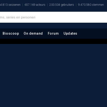
4.813 seizoenen
657.169 acteurs
200.504 gebruikers
9.470.580 stemmen
Bioscoop
On demand
Forum
Updates