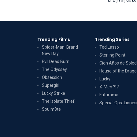
Er zijn bij dez
Trending Films
Trending Series
Spider-Man: Brand
Ted Lasso
New Day
Sterling Point
Evil Dead Burn
Cien Años de Sole
The Odyssey
House of the Drag
Obsession
Lucky
Supergirl
X-Men '97
Lucky Strike
Futurama
The Isolate Thief
Special Ops: Liones
Soulm8te