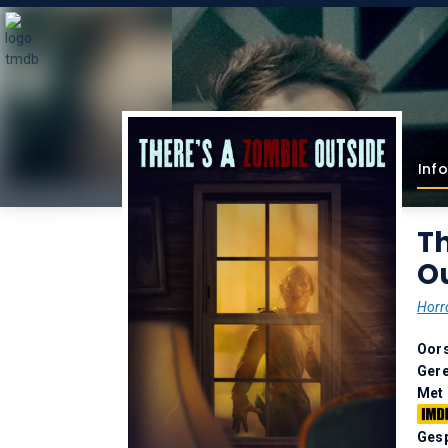
Info
Th
Ou
Horr
Oor
Gere
Met
Gesp