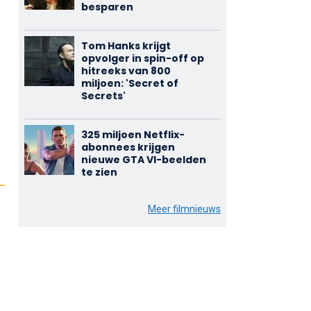
besparen
Tom Hanks krijgt
opvolger in spin-off op
hitreeks van 800
miljoen: 'Secret of
Secrets'
325 miljoen Netflix-
abonnees krijgen
nieuwe GTA VI-beelden
te zien
Meer filmnieuws