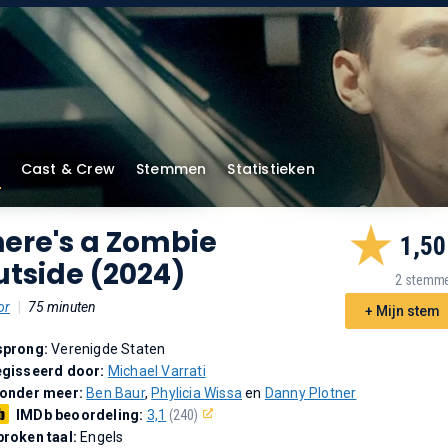
Cast & Crew
Stemmen
Statistieken
ere's a Zombie
1,50
tside (2024)
2 stemm
or
|
75 minuten
+ Mijn stem
sprong:
Verenigde Staten
gisseerd door:
Michael Varrati
 onder meer:
Ben Baur
,
Phylicia Wissa
en
Danny Plotner
IMDb beoordeling:
3,1
(240)
roken taal:
Engels