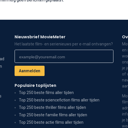
e film nog geen berichten geplaatst.
Nieuwsbrief MovieMeter
Ov
Het laatste film- en serienieuws per e-mail ontvangen?
Mov
en 
wor
dad
ons
on
je 
of 
nav
Populaire toplijsten
aa
Top 250 beste films aller tijden
s
Mov
Top 250 beste sciencefiction films aller tijden
fil
Top 250 beste thriller films aller tijden
adr
inf
Top 250 beste familie films aller tijden
je 
Top 250 beste actie films aller tijden
wee