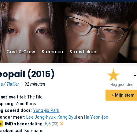
Cast & Crew
Stemmen
Statistieken
opail (2015)
-
ma
/
Thriller
|
92 minuten
Nog geen stemm
+ Mijn stem
rnatieve titel:
The File
sprong:
Zuid-Korea
gisseerd door:
Yong-jib Park
 onder meer:
Lee Jong-hyuk
,
Kang Byul
en
Ha Yeon-joo
IMDb beoordeling:
5,6
(23)
roken taal:
Koreaans