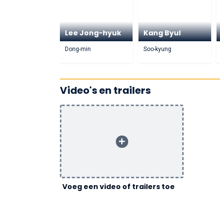
Lee Jong-hyuk
Kang Byul
Dong-min
Soo-kyung
Video's en trailers
Voeg een video of trailers toe