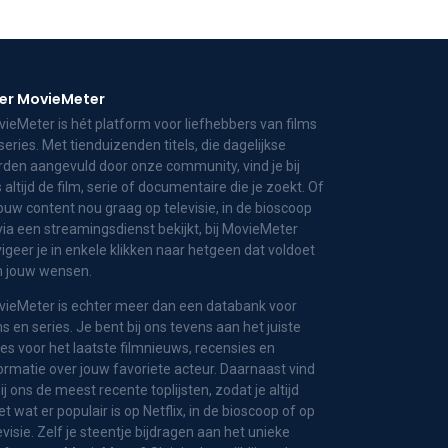
er MovieMeter
ieMeter is hét platform voor liefhebbers van films
series. Met tienduizenden titels, die dagelijkse
den aangevuld door onze community, vind je bij
 altijd de film, serie of documentaire die je zoekt. Of
jouw content nou graag op televisie, in de bioscoop
via een streamingsdienst bekijkt, bij MovieMeter
igeer je in enkele klikken naar hetgeen dat voldoet
n jouw wensen.
ieMeter is echter meer dan een databank voor
ms en series. Je bent bij ons tevens aan het juiste
es voor het laatste filmnieuws, recensies en
ormatie over jouw favoriete acteur. Daarnaast vind
bij ons de meest recente toplijsten, zodat je altijd
t wat er populair is op Netflix, in de bioscoop of op
evisie. Zelf je steentje bijdragen aan het unieke