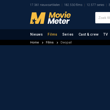
17.361 nieuwsartikelen
182.530 films
12.577 series
3
Nieuws
Films
Series
Cast & crew
TV
Home
Films
Deopail