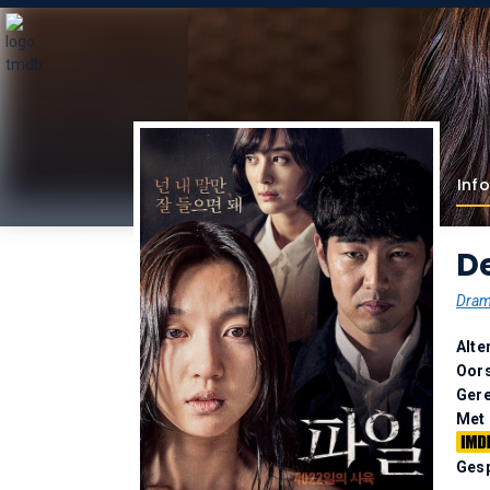
Info
De
Dra
Alte
Oor
Gere
Met
Gesp