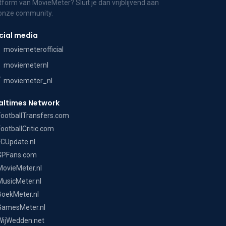
tform van MovieMeter? Sluit je dan vrijblijvend aan
 onze community.
cial media
moviemeterofficial
moviemeternl
moviemeter_nl
altimes Network
FootballTransfers.com
FootballCritic.com
FCUpdate.nl
GPFans.com
MovieMeter.nl
MusicMeter.nl
BoekMeter.nl
GamesMeter.nl
WijWedden.net