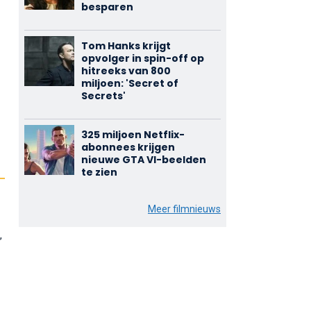
besparen
Tom Hanks krijgt
opvolger in spin-off op
hitreeks van 800
miljoen: 'Secret of
Secrets'
325 miljoen Netflix-
abonnees krijgen
nieuwe GTA VI-beelden
te zien
Meer filmnieuws
,