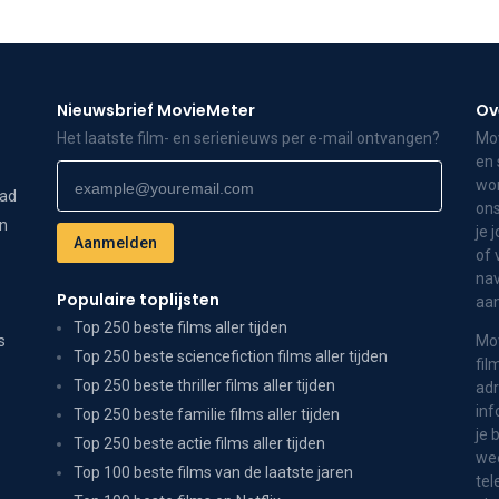
Nieuwsbrief MovieMeter
Ov
Het laatste film- en serienieuws per e-mail ontvangen?
Mov
en 
wor
dad
ons
on
je 
of 
nav
Populaire toplijsten
aa
Top 250 beste films aller tijden
s
Mov
Top 250 beste sciencefiction films aller tijden
fil
Top 250 beste thriller films aller tijden
adr
inf
Top 250 beste familie films aller tijden
je 
Top 250 beste actie films aller tijden
wee
Top 100 beste films van de laatste jaren
tel