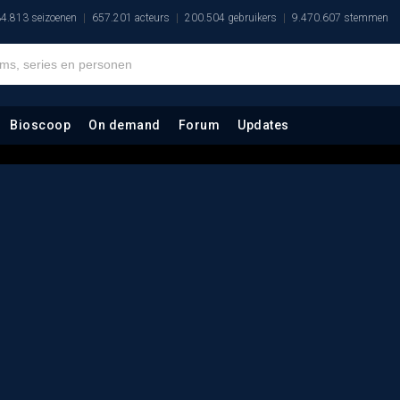
4.813 seizoenen
657.201 acteurs
200.504 gebruikers
9.470.607 stemmen
Bioscoop
On demand
Forum
Updates