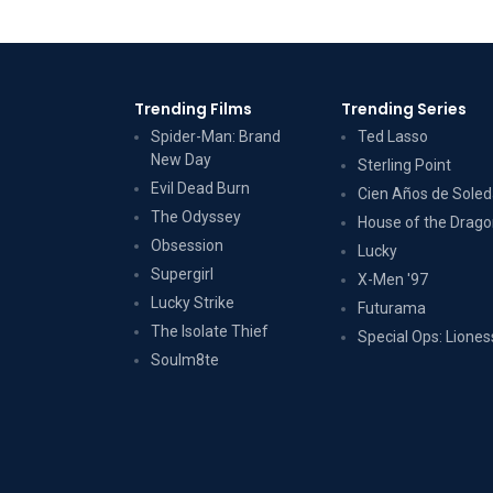
Trending Films
Trending Series
Spider-Man: Brand
Ted Lasso
New Day
Sterling Point
Evil Dead Burn
Cien Años de Sole
The Odyssey
House of the Drag
Obsession
Lucky
Supergirl
X-Men '97
Lucky Strike
Futurama
The Isolate Thief
Special Ops: Liones
Soulm8te