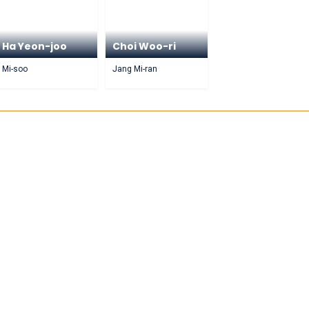
Ha Yeon-joo
Choi Woo-ri
Mi-soo
Jang Mi-ran