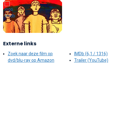
Externe links
Zoek naar deze film op
IMDb (6,1 / 1316)
dvd/blu-ray op Amazon
Trailer (YouTube)