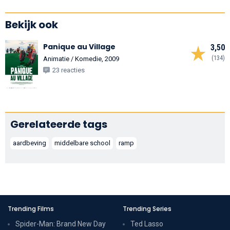
Bekijk ook
Panique au Village
3,50
(134)
Animatie / Komedie, 2009
23 reacties
Gerelateerde tags
aardbeving
middelbare school
ramp
Trending Films
Trending Series
Spider-Man: Brand New Day
Ted Lasso