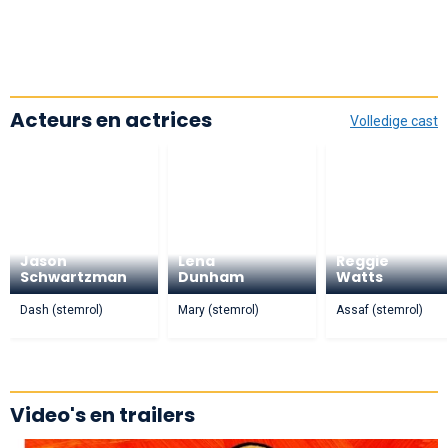
Acteurs en actrices
Volledige cast
Jason
Lena
Reggie
Schwartzman
Dunham
Watts
Dash (stemrol)
Mary (stemrol)
Assaf (stemrol)
Video's en trailers