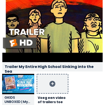
Trailer My Entire High School Sinking into the
Sea
GKIDS
Voeg een video
UNBOXED | My
of trailers toe