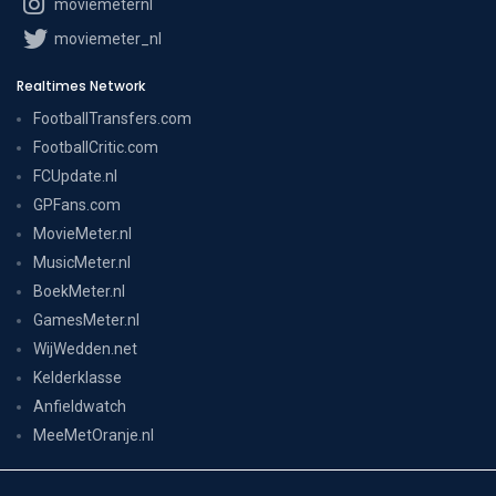
moviemeternl
moviemeter_nl
Realtimes Network
FootballTransfers.com
FootballCritic.com
FCUpdate.nl
GPFans.com
MovieMeter.nl
MusicMeter.nl
BoekMeter.nl
GamesMeter.nl
WijWedden.net
Kelderklasse
Anfieldwatch
MeeMetOranje.nl