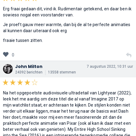
Erg fraai gedaan dit, vind ik. Rudimentair getekend, en daar ben ik
sowieso nogal een voorstander van.
Je proeft gauw meer warmte, dan bij de al te perfecte animaties
al kunnen daar uiteraard ook erg
fraaie tussen zitten.
0
John Milton
7 augustus 2022, 10:31 uur
24392 berichten
13558 stemmen
Na het opgepoetste audiovisuele ultradetail van Lightyear (2022),
leek het me aardig om deze titel die al vanaf Imagine 2017 op
mijn watchlist staat, er achteraan te kijken. De stijlen konden niet
verder uit elkaar liggen, maar het terug naar de basics wat Dash
hier doet, maakte voor mij een meer fascinerende zit dan de
praktisch perfecte animatie van Pixar (ook al kan ik daar met een
beter verhaal ook van genieten). My Entire High School Sinking
into the Sea (2016) is een intrigerende tienerkomedie collage die