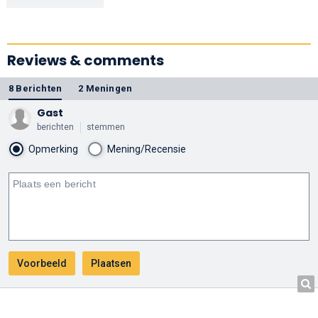
Entire High
School Sinking
Into the Sea
from Dash
Shaw
Reviews & comments
8 Berichten
2 Meningen
Gast
berichten
stemmen
Opmerking
Mening/Recensie