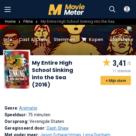
Home
Films
My Entire High School Sinking into the Sea
Info
Cast & Crew
Stemmen
Kopen
Statistieke
3,41
My Entire High
School Sinking
11 stemmen
into the Sea
+ Mijn stem
(2016)
Genre:
Animatie
Speelduur:
75 minuten
Oorsprong:
Verenigde Staten
Geregisseerd door:
Dash Shaw
Met onder meer:
Jason Schwartzman
,
Lena Dunham