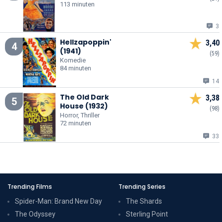
113 minuten
3
Hellzapoppin'
3,40
4
(1941)
(59)
Komedie
84 minuten
14
The Old Dark
3,38
5
House (1932)
(98)
Horror, Thriller
72 minuten
33
Trending Films
Trending Series
Spider-Man: Brand New Day
The Shards
The Odyssey
Sterling Point