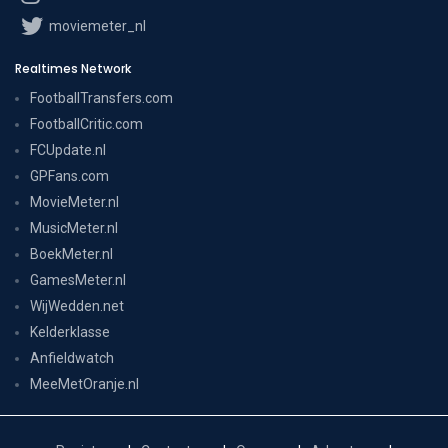
moviemeter_nl
Realtimes Network
FootballTransfers.com
FootballCritic.com
FCUpdate.nl
GPFans.com
MovieMeter.nl
MusicMeter.nl
BoekMeter.nl
GamesMeter.nl
WijWedden.net
Kelderklasse
Anfieldwatch
MeeMetOranje.nl