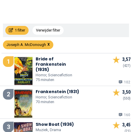
1 filter
Verwijder filter
Joseph A. McDonough
Bride of
3,57
1
Frankenstein
(427)
(1935)
Horror, Sciencefiction
75 minuten
102
Frankenstein (1931)
3,50
2
Horror, Sciencefiction
(550)
70 minuten
160
Show Boat (1936)
3,45
3
Muziek, Drama
(21)