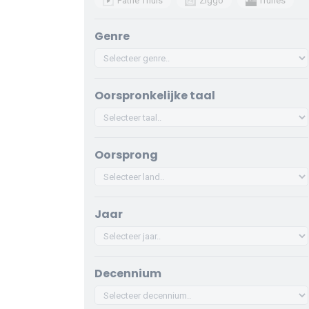
Pathé Thuis
Ziggo
iTunes
Genre
Oorspronkelijke taal
Oorsprong
Jaar
Decennium