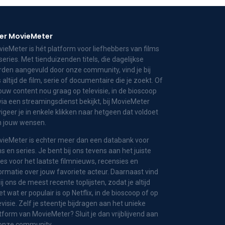
er MovieMeter
ieMeter is hét platform voor liefhebbers van films
series. Met tienduizenden titels, die dagelijkse
den aangevuld door onze community, vind je bij
 altijd de film, serie of documentaire die je zoekt. Of
jouw content nou graag op televisie, in de bioscoop
via een streamingsdienst bekijkt, bij MovieMeter
igeer je in enkele klikken naar hetgeen dat voldoet
n jouw wensen.
ieMeter is echter meer dan een databank voor
ms en series. Je bent bij ons tevens aan het juiste
es voor het laatste filmnieuws, recensies en
ormatie over jouw favoriete acteur. Daarnaast vind
bij ons de meest recente toplijsten, zodat je altijd
t wat er populair is op Netflix, in de bioscoop of op
evisie. Zelf je steentje bijdragen aan het unieke
tform van MovieMeter? Sluit je dan vrijblijvend aan
 onze community.