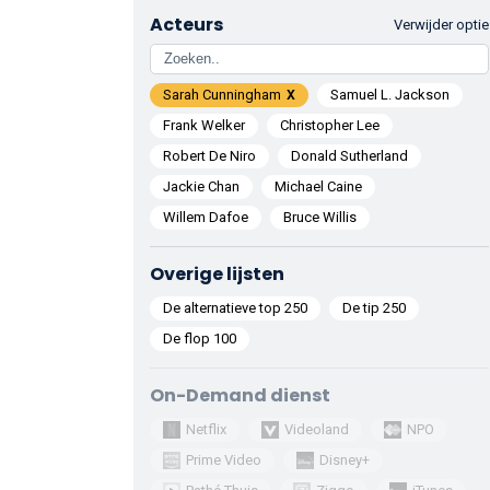
Acteurs
Verwijder optie
Sarah Cunningham
Samuel L. Jackson
Frank Welker
Christopher Lee
Robert De Niro
Donald Sutherland
Jackie Chan
Michael Caine
Willem Dafoe
Bruce Willis
Overige lijsten
De alternatieve top 250
De tip 250
De flop 100
On-Demand dienst
Netflix
Videoland
NPO
Prime Video
Disney+