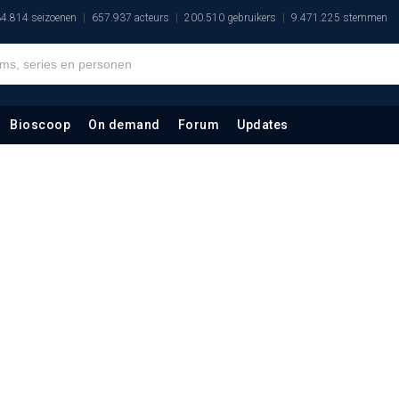
4.814 seizoenen
657.937 acteurs
200.510 gebruikers
9.471.225 stemmen
Bioscoop
On demand
Forum
Updates