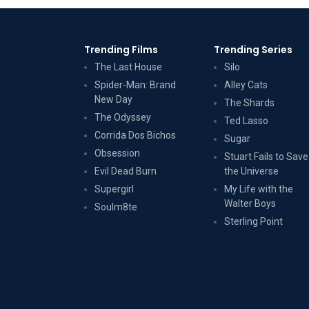
Trending Films
Trending Series
The Last House
Silo
Spider-Man: Brand
Alley Cats
New Day
The Shards
The Odyssey
Ted Lasso
Corrida Dos Bichos
Sugar
Obsession
Stuart Fails to Save
Evil Dead Burn
the Universe
Supergirl
My Life with the
Walter Boys
Soulm8te
Sterling Point