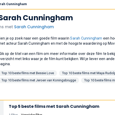
Sarah Cunningham
t Sarah Cunningham
lms met
Sarah Cunningham
Ben je op zoek naar een goede film waarin
Sarah Cunningham
een hoo
met acteur Sarah Cunningham en met de hoogste waardering op Mov
Klik op de titel van een film om meer informatie over deze film te bek
overzicht met links waar je de film kunt bekijken. Wil je liever een ande
pagina.
Top 10 beste films met Bessie Love
Top 10 beste films met Maya Rudol
Top 10 beste films met Jeroen van Koningsbrugge
Top 10 beste films m
Top 5 beste films met Sarah Cunningham
1 filter
Verwijder filter