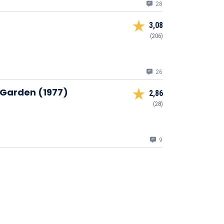
28
3,08
(206)
26
 Garden (1977)
2,86
(28)
9