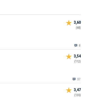
3,60
(68)
8
3,54
(112)
37
3,47
(130)