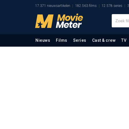
17.371 nieuwsartikelen
182.563 films
12.578 series
3
Nieuws
Films
Series
Cast & crew
TV