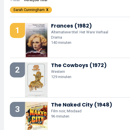
Sarah Cunningham
Frances (1982)
1
Alternatieve titel: Het Ware Verhaal
Drama
140 minuten
The Cowboys (1972)
2
Western
129 minuten
The Naked City (1948)
3
Film noir, Misdaad
96 minuten