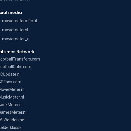
cial media
moviemeterofficial
moviemeternl
moviemeter_nl
altimes Network
FootballTransfers.com
FootballCritic.com
FCUpdate.nl
GPFans.com
MovieMeter.nl
MusicMeter.nl
BoekMeter.nl
GamesMeter.nl
WijWedden.net
Kelderklasse