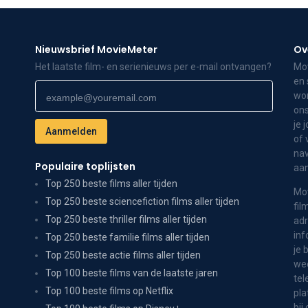
Nieuwsbrief MovieMeter
Ov
Het laatste film- en serienieuws per e-mail ontvangen?
Mov
en 
wor
ons
je 
of 
nav
Populaire toplijsten
aa
Top 250 beste films aller tijden
Mov
Top 250 beste sciencefiction films aller tijden
fil
Top 250 beste thriller films aller tijden
adr
inf
Top 250 beste familie films aller tijden
je 
Top 250 beste actie films aller tijden
wee
Top 100 beste films van de laatste jaren
tel
Top 100 beste films op Netflix
pla
bij