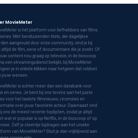
er MovieMeter
ieMeter is hét platform voor liefhebbers van films
series. Met tienduizenden titels, die dagelijkse
den aangevuld door onze community, vind je bij
 altijd de film, serie of documentaire die je zoekt. Of
jouw content nou graag op televisie, in de bioscoop
via een streamingsdienst bekijkt, bij MovieMeter
igeer je in enkele klikken naar hetgeen dat voldoet
n jouw wensen.
ieMeter is echter meer dan een databank voor
ms en series. Je bent bij ons tevens aan het juiste
es voor het laatste filmnieuws, recensies en
ormatie over jouw favoriete acteur. Daarnaast vind
bij ons de meest recente toplijsten, zodat je altijd
t wat er populair is op Netflix, in de bioscoop of op
evisie. Zelf je steentje bijdragen aan het unieke
tform van MovieMeter? Sluit je dan vrijblijvend aan
 onze community.