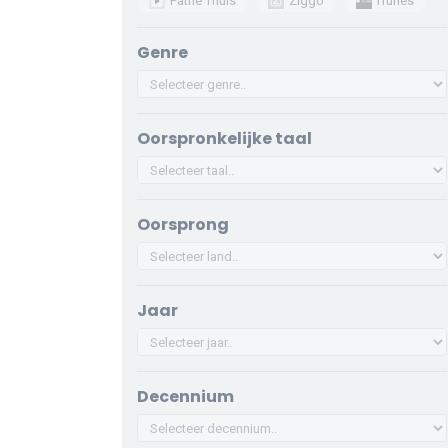
Pathé Thuis
Ziggo
iTunes
Genre
Oorspronkelijke taal
Oorsprong
Jaar
Decennium