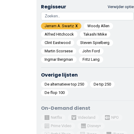
Regisseur
Verwijder optie
Jerram A. Swartz
Woody Allen
Alfred Hitchcock
Takashi Miike
Clint Eastwood
Steven Spielberg
Martin Scorsese
John Ford
Ingmar Bergman
Fritz Lang
Overige lijsten
De alternatieve top 250
De tip 250
De flop 100
On-Demand dienst
Netflix
Videoland
NPO
Prime Video
Disney+