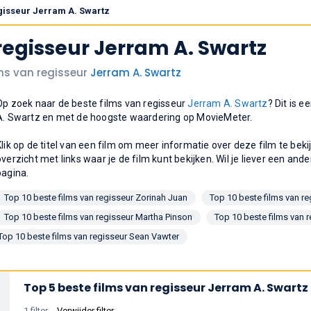
egisseur Jerram A. Swartz
regisseur Jerram A. Swartz
lms van regisseur
Jerram A. Swartz
Op zoek naar de beste films van regisseur
Jerram A. Swartz
? Dit is e
A. Swartz en met de hoogste waardering op MovieMeter.
Klik op de titel van een film om meer informatie over deze film te bek
overzicht met links waar je de film kunt bekijken. Wil je liever een ande
pagina.
Top 10 beste films van regisseur Zorinah Juan
Top 10 beste films van 
Top 10 beste films van regisseur Martha Pinson
Top 10 beste films van r
Top 10 beste films van regisseur Sean Vawter
Top 5 beste films van regisseur Jerram A. Swartz
1 filter
Verwijder filter