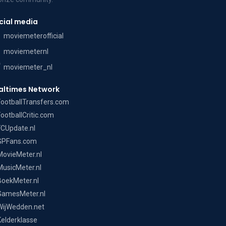
cial media
moviemeterofficial
moviemeternl
moviemeter_nl
altimes Network
FootballTransfers.com
FootballCritic.com
FCUpdate.nl
GPFans.com
MovieMeter.nl
MusicMeter.nl
BoekMeter.nl
GamesMeter.nl
WijWedden.net
Kelderklasse