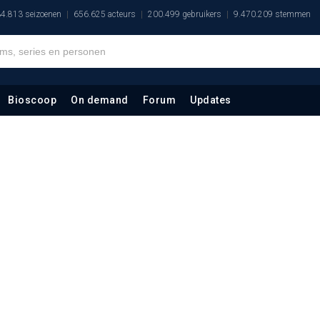
4.813 seizoenen
656.625 acteurs
200.499 gebruikers
9.470.209 stemmen
Bioscoop
On demand
Forum
Updates