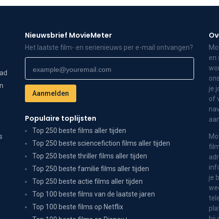
Nieuwsbrief MovieMeter
Ov
Het laatste film- en serienieuws per e-mail ontvangen?
Mov
en 
wor
dad
ons
on
je 
of 
nav
Populaire toplijsten
aa
Top 250 beste films aller tijden
s
Mov
Top 250 beste sciencefiction films aller tijden
fil
Top 250 beste thriller films aller tijden
adr
inf
Top 250 beste familie films aller tijden
je 
Top 250 beste actie films aller tijden
wee
Top 100 beste films van de laatste jaren
tel
Top 100 beste films op Netflix
pla
bij