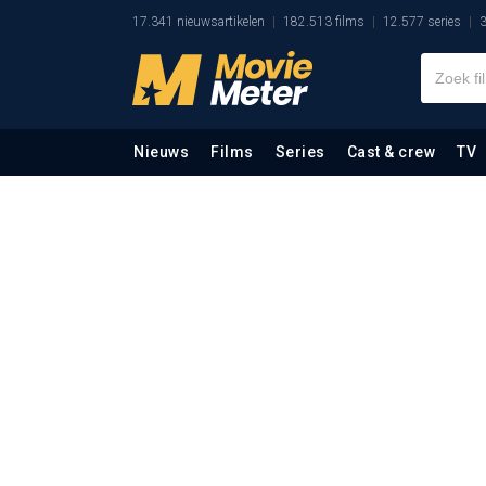
17.341 nieuwsartikelen
182.513 films
12.577 series
3
Nieuws
Films
Series
Cast & crew
TV