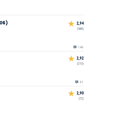
006)
2,94
(486)
146
2,92
(213)
61
2,90
(72)