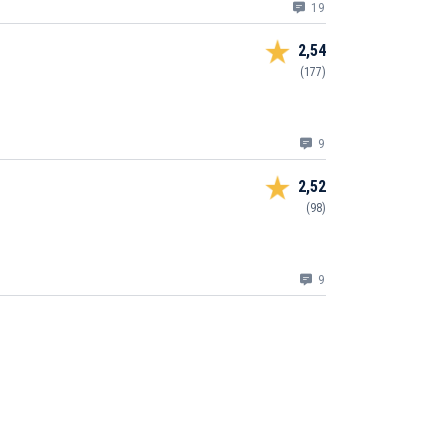
19
2,54
(177)
9
2,52
(98)
9