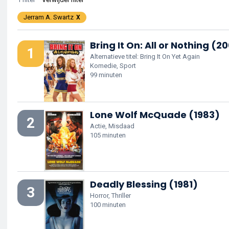
Jerram A. Swartz
Bring It On: All or Nothing (2
1
Alternatieve titel: Bring It On Yet Again
Komedie, Sport
99 minuten
Lone Wolf McQuade (1983)
2
Actie, Misdaad
105 minuten
Deadly Blessing (1981)
3
Horror, Thriller
100 minuten