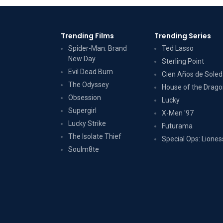
Trending Films
Trending Series
Spider-Man: Brand
Ted Lasso
New Day
Sterling Point
Evil Dead Burn
Cien Años de Sole
The Odyssey
House of the Drag
Obsession
Lucky
Supergirl
X-Men '97
Lucky Strike
Futurama
The Isolate Thief
Special Ops: Liones
Soulm8te