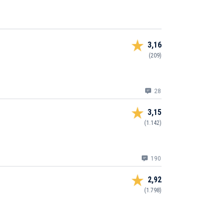
3,16
(209)
28
3,15
(1.142)
190
2,92
(1.798)