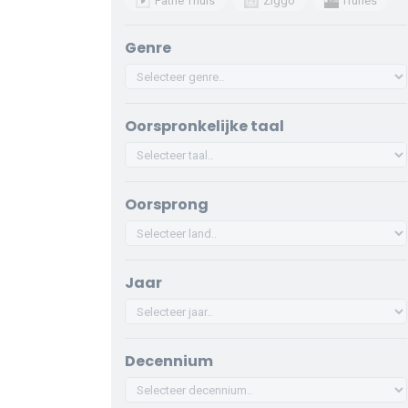
Pathé Thuis
Ziggo
iTunes
Genre
Oorspronkelijke taal
Oorsprong
Jaar
Decennium