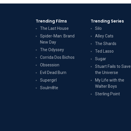
Trending Films
Trending Series
The Last House
Silo
Spider-Man: Brand
Alley Cats
New Day
The Shards
The Odyssey
Ted Lasso
Corrida Dos Bichos
Sugar
Obsession
Stuart Fails to Save
Evil Dead Burn
the Universe
Supergirl
My Life with the
Walter Boys
Soulm8te
Sterling Point