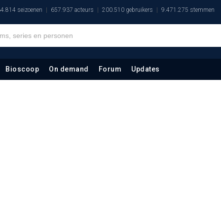
4.814 seizoenen
657.937 acteurs
200.510 gebruikers
9.471.275 stemmen
Bioscoop
On demand
Forum
Updates