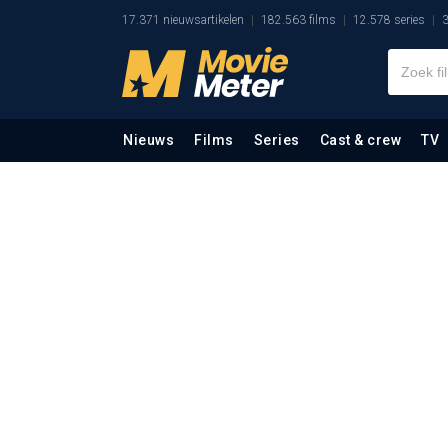
17.371 nieuwsartikelen
182.563 films
12.578 series
3
Nieuws
Films
Series
Cast & crew
TV