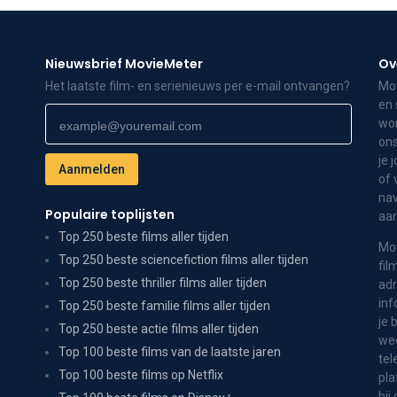
Nieuwsbrief MovieMeter
Ov
Het laatste film- en serienieuws per e-mail ontvangen?
Mov
en 
wor
ons
je 
of 
nav
Populaire toplijsten
aa
Top 250 beste films aller tijden
Mov
Top 250 beste sciencefiction films aller tijden
fil
Top 250 beste thriller films aller tijden
adr
inf
Top 250 beste familie films aller tijden
je 
Top 250 beste actie films aller tijden
wee
Top 100 beste films van de laatste jaren
tel
Top 100 beste films op Netflix
pla
bij