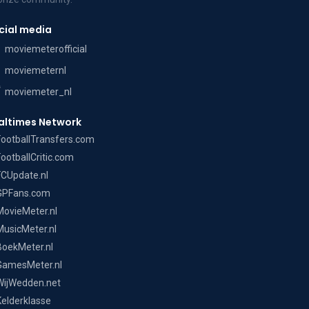
cial media
moviemeterofficial
moviemeternl
moviemeter_nl
altimes Network
FootballTransfers.com
FootballCritic.com
FCUpdate.nl
GPFans.com
MovieMeter.nl
MusicMeter.nl
BoekMeter.nl
GamesMeter.nl
WijWedden.net
Kelderklasse