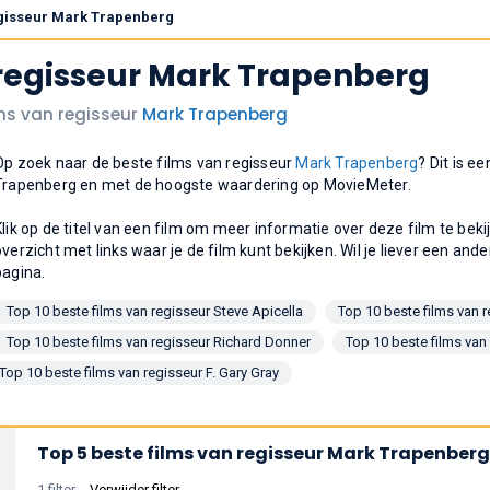
regisseur Mark Trapenberg
 regisseur Mark Trapenberg
lms van regisseur
Mark Trapenberg
Op zoek naar de beste films van regisseur
Mark Trapenberg
? Dit is e
Trapenberg en met de hoogste waardering op MovieMeter.
Klik op de titel van een film om meer informatie over deze film te bek
overzicht met links waar je de film kunt bekijken. Wil je liever een ande
pagina.
Top 10 beste films van regisseur Steve Apicella
Top 10 beste films van 
Top 10 beste films van regisseur Richard Donner
Top 10 beste films van
Top 10 beste films van regisseur F. Gary Gray
Top 5 beste films van regisseur Mark Trapenberg
1 filter
Verwijder filter