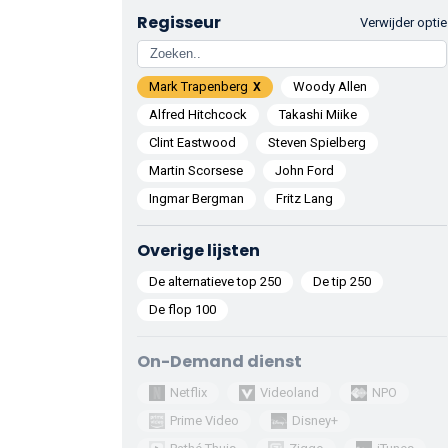
Regisseur
Verwijder optie
Mark Trapenberg
Woody Allen
Alfred Hitchcock
Takashi Miike
Clint Eastwood
Steven Spielberg
Martin Scorsese
John Ford
Ingmar Bergman
Fritz Lang
Overige lijsten
De alternatieve top 250
De tip 250
De flop 100
On-Demand dienst
Netflix
Videoland
NPO
Prime Video
Disney+