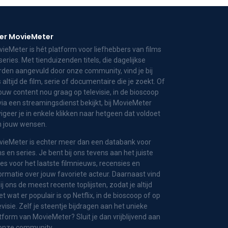
er MovieMeter
ieMeter is hét platform voor liefhebbers van films
series. Met tienduizenden titels, die dagelijkse
den aangevuld door onze community, vind je bij
 altijd de film, serie of documentaire die je zoekt. Of
jouw content nou graag op televisie, in de bioscoop
via een streamingsdienst bekijkt, bij MovieMeter
igeer je in enkele klikken naar hetgeen dat voldoet
n jouw wensen.
ieMeter is echter meer dan een databank voor
ms en series. Je bent bij ons tevens aan het juiste
es voor het laatste filmnieuws, recensies en
ormatie over jouw favoriete acteur. Daarnaast vind
bij ons de meest recente toplijsten, zodat je altijd
t wat er populair is op Netflix, in de bioscoop of op
evisie. Zelf je steentje bijdragen aan het unieke
tform van MovieMeter? Sluit je dan vrijblijvend aan
 onze community.